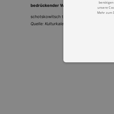
benötigen 
bedrückender Weise die schwierigen Leb
unsere Coo
Mehr zum D
schotskowitsch tage gohrisch
Quelle: Kulturkalender Dresden
Essentielle Cookies werden für 
Cookies funktioniert unsere Webs
Name
Provid
CookieScriptConsent
Cookie
.kultu
dresde