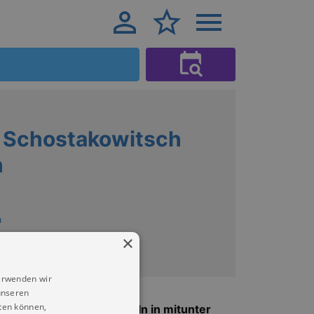
e Schostakowitsch
h
h
×
erwenden wir
unseren
ten können,
rts. Seine Werke spiegeln in mitunter