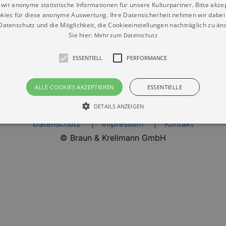
wir anonyme statistische Informationen für unsere Kulturpartner. Bitte akze
ensumstände in der ehemaligen Sowjetunion wider.
kies für diese anonyme Auswertung. Ihre Datensicherheit nehmen wir dabei 
atenschutz und die Möglichkeit, die Cookieeinstellungen nachträglich zu änd
Sie hier:
Mehr zum Datenschutz
ESSENTIELL
PERFORMANCE
ALLE COOKIES AKZEPTIEREN
ESSENTIELLE
DETAILS ANZEIGEN
Datenschutz
Impressum
Kontakt
© Braun & Krellmann GmbH
Essentiell
Performance
die grundlegenden Funktionen unserer Webseite gebraucht. Zum Beispiel für das Login 
eite nicht.
Läuft
er / Domain
Beschreibung
ab
29
This cookie is used by Cookie-Script.com service to reme
Script
days 7
preferences. It is necessary for Cookie-Script.com cookie
rkalender-
hours
n.de