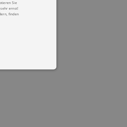
ptieren Sie
sehr ernst!
ern, finden
in Ihren account. Ohne diese
mber visitor cookie consent
 banner to work properly.