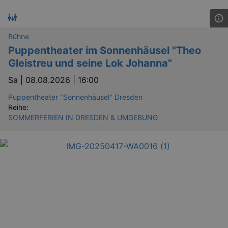
_gid
1 
Google LLC
.kulturkalender-
dresden.de
Bühne
Puppentheater im Sonnenhäusel "Theo
Gleistreu und seine Lok Johanna"
Sa |
08.08.2026 | 16:00
Puppentheater "Sonnenhäusel" Dresden
Reihe:
SOMMERFERIEN IN DRESDEN & UMGEBUNG
_gat
Google LLC
mi
.kulturkalender-
dresden.de