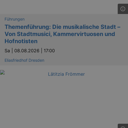
Führungen
Themenführung: Die musikalische Stadt –
bm_sz
4 h
The Rocket Science
Von Stadtmusici, Kammervirtuosen und
Group LLC
.eventim.de
Hofnotisten
axd
www.eventim.de
Sa |
08.08.2026 | 17:00
mo
axd
.theadex.com
Eliasfriedhof Dresden
mo
IDE
1 
Google LLC
.doubleclick.net
_abck
1 
Akamai Technologies