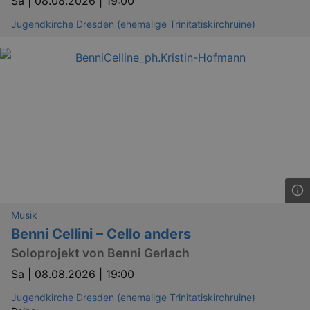
Sa |
08.08.2026 | 19:00
_gid
1 
Google LLC
.kulturkalender-
Jugendkirche Dresden (ehemalige Trinitatiskirchruine)
dresden.reservix.de
_gat_UA-12823294-20
.kulturkalender-
dresden.reservix.de
mi
Musik
Benni Cellini – Cello anders
Soloprojekt von Benni Gerlach
Sa |
08.08.2026 | 19:00
Jugendkirche Dresden (ehemalige Trinitatiskirchruine)