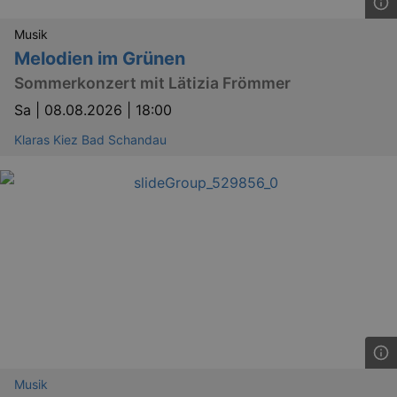
.eventim.de
Musik
tis
www.eventim.de
mo
Melodien im Grünen
tis
.theadex.com
Sommerkonzert mit Lätizia Frömmer
mo
Sa |
08.08.2026 | 18:00
RXSESSID
.kulturkalender-
dresden.reservix.de
min
Klaras Kiez Bad Schandau
OptanonConsent
1 
OneTrust LLC
.reservix.de
Musik