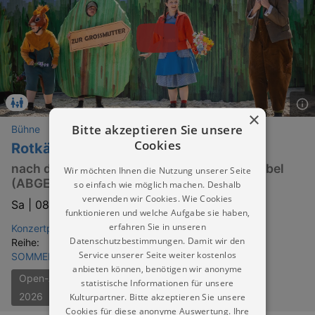
×
Bitte akzeptieren Sie unsere
Bühne
Cookies
Rotkäppchen
nach den Brüdern Grimm von Manuel Schöbel
Wir möchten Ihnen die Nutzung unserer Seite
(ABGESAGT)
so einfach wie möglich machen. Deshalb
verwenden wir Cookies. Wie Cookies
Sa |
08.08.2026 | 14:30
funktionieren und welche Aufgabe sie haben,
erfahren Sie in unseren
Konzertplatz Weißer Hirsch Dresden
Datenschutzbestimmungen. Damit wir den
Reihe:
Service unserer Seite weiter kostenlos
SOMMERFERIEN IN DRESDEN & UMGEBUNG
anbieten können, benötigen wir anonyme
Open-Air-Theater Dresden
statistische Informationen für unsere
2026
Kulturpartner. Bitte akzeptieren Sie unsere
Cookies für diese anonyme Auswertung. Ihre