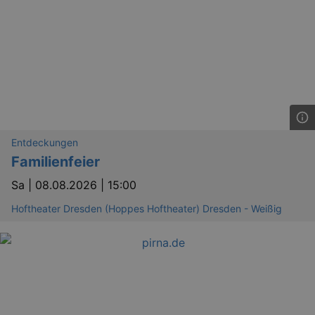
dresden.de
hours
writte
help w
securi
preve
Cross-
Reque
Forge
attack
Entdeckungen
Familienfeier
Sa |
08.08.2026 | 15:00
Lä
Name
Provider / Domain
Hoftheater Dresden (Hoppes Hoftheater) Dresden - Weißig
kulturkalender_dresden_session
www.kulturkalender-
2 h
dresden.de
_ga
2 
Google LLC
.kulturkalender-
dresden.de