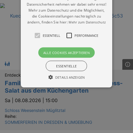
Datensicherheit nehmen wir dabei sehr ernst!
Mehr zum Datenschutz und die Möglichkeit,
die Cookieeinstellungen nachträglich zu
ändern, finden Sie hier:
Mehr zum Datenschutz
ESSENTIELL
PERFORMANCE
ALLE COOKIES AKZEPTIEREN
ESSENTIELLE
Entdeckungen
DETAILS ANZEIGEN
Familienführung "Blatt & Beet" - Schloss-
Salat aus dem Küchengarten
Sa |
08.08.2026 | 15:00
Essentiell
Performance
Schloss Weesenstein Müglitztal
Essentielle Cookies werden für die
grundlegenden Funktionen unserer Webseite
Reihe:
gebraucht. Zum Beispiel für das Login in Ihren
SOMMERFERIEN IN DRESDEN & UMGEBUNG
account. Ohne diese Cookies funktioniert
unsere Webseite nicht.