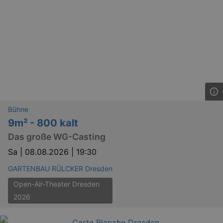
YSC
Ses
Google LLC
.youtube.com
kulturkalender_dresden_session
staging.kulturkalender-
2 h
dresden.de
mobile
.kulturkalender-
1 
dresden.de
Bühne
PHPSESSID
4 
PHP.net
9m² - 800 kalt
staging.kulturkalender-
mo
dresden.de
Das große WG-Casting
Sa |
08.08.2026 | 19:30
GARTENBAU RÜLCKER Dresden
Open-Air-Theater Dresden
2026