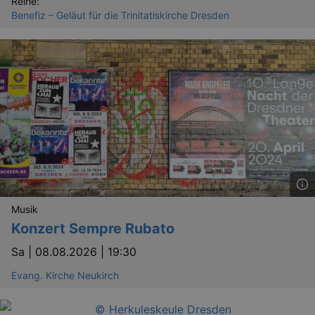
Reihe:
Benefiz – Geläut für die Trinitatiskirche Dresden
GPS
Google LLC
min
.youtube.com
VISITOR_INFO1_LIVE
Google LLC
mo
.youtube.com
Musik
Konzert Sempre Rubato
Sa |
08.08.2026 | 19:30
Evang. Kirche Neukirch