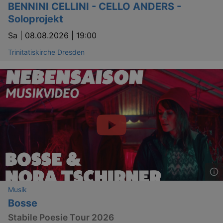
BENNINI CELLINI - CELLO ANDERS -
Soloprojekt
Sa |
08.08.2026 | 19:00
Trinitatiskirche Dresden
_ga
2 
Google LLC
.kulturkalender-
dresden.reservix.de
Musik
Bosse
Stabile Poesie Tour 2026