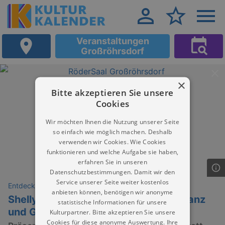
Veranstaltungen
Großröhrsdorf
×
Bitte akzeptieren Sie unsere
Cookies
Wir möchten Ihnen die Nutzung unserer Seite
so einfach wie möglich machen. Deshalb
verwenden wir Cookies. Wie Cookies
funktionieren und welche Aufgabe sie haben,
erfahren Sie in unseren
Datenschutzbestimmungen. Damit wir den
Service unserer Seite weiter kostenlos
Entdeckungen
anbieten können, benötigen wir anonyme
Shelly und Kelly – Ein Musical voller Tanz
statistische Informationen für unsere
und Gefühl
Kulturpartner. Bitte akzeptieren Sie unsere
Cookies für diese anonyme Auswertung. Ihre