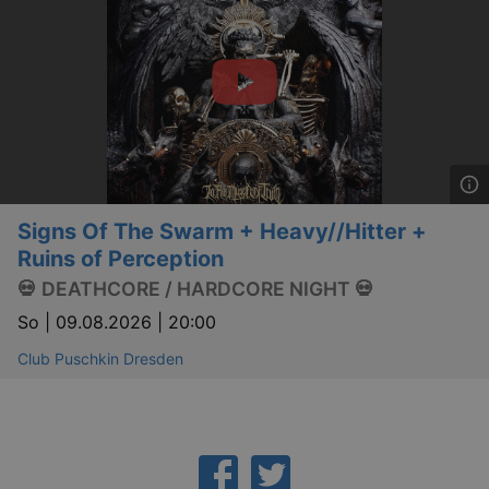
Signs Of The Swarm + Heavy//Hitter +
Ruins of Perception
💀 DEATHCORE / HARDCORE NIGHT 💀
So |
09.08.2026 | 20:00
_gid
1 
Google LLC
Club Puschkin Dresden
.kulturkalender-
dresden.reservix.de