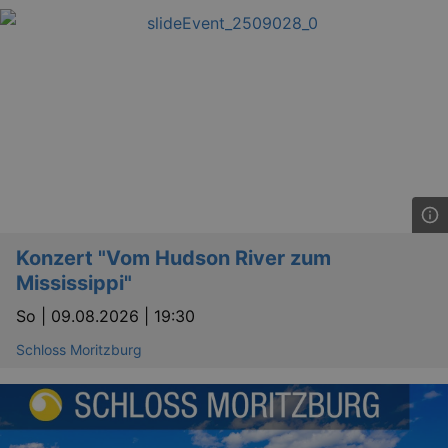
dresden.reservix.de
min
OptanonConsent
1 
OneTrust LLC
.reservix.de
Konzert "Vom Hudson River zum
Mississippi"
So |
09.08.2026 | 19:30
Schloss Moritzburg