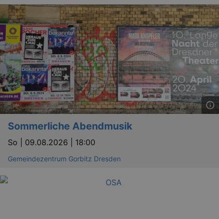
Lä
Name
Provider / Domain
kulturkalender_dresden_session
www.kulturkalender-
2 h
dresden.de
_ga
2 
Google LLC
.kulturkalender-
dresden.de
Sommerliche Abendmusik
So |
09.08.2026 | 18:00
Gemeindezentrum Gorbitz Dresden