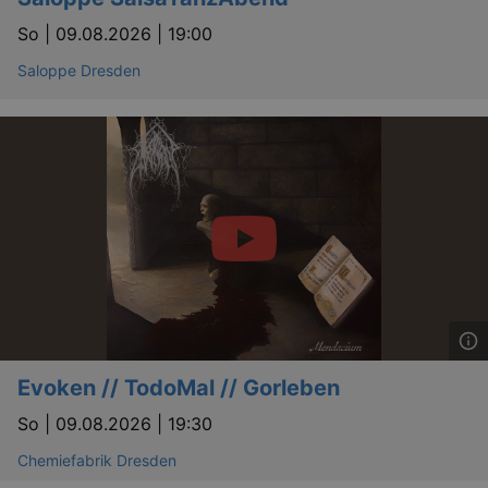
.eventim.de
So |
09.08.2026 | 19:00
axd
www.eventim.de
mo
Saloppe Dresden
axd
.theadex.com
mo
IDE
1 
Google LLC
.doubleclick.net
_abck
1 
Akamai Technologies
.eventim.de
Evoken // TodoMal // Gorleben
tis
www.eventim.de
mo
So |
09.08.2026 | 19:30
tis
.theadex.com
mo
Chemiefabrik Dresden
RXSESSID
.kulturkalender-