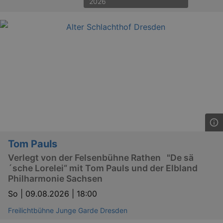
2026
reme
visito
conse
prefer
It is 
for Co
Script
cooki
banne
work
proper
XSRF-TOKEN
www.kulturkalender-
2
This c
dresden.de
hours
writte
help w
securi
preve
Cross-
Reque
Forge
Tom Pauls
attack
XSRF-TOKEN
staging.kulturkalender-
2
This c
Verlegt von der Felsenbühne Rathen "De sä
dresden.de
hours
writte
´sche Lorelei“ mit Tom Pauls und der Elbland
help w
securi
Philharmonie Sachsen
preve
Cross-
So |
09.08.2026 | 18:00
Reque
Forge
Freilichtbühne Junge Garde Dresden
attack