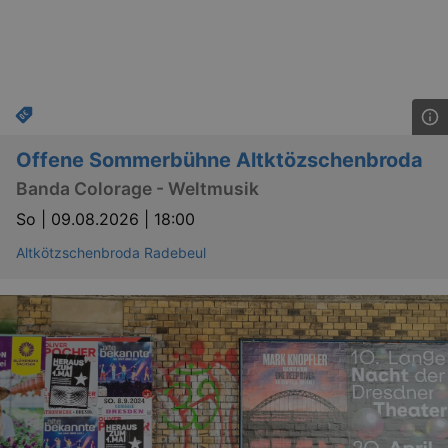
Offene Sommerbühne Altktözschenbroda
Banda Colorage - Weltmusik
So |
09.08.2026 | 18:00
Altkötzschenbroda Radebeul
_gid
1 
Google LLC
.kulturkalender-
dresden.de