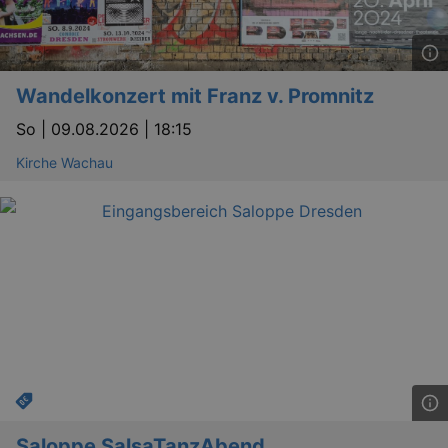
Wandelkonzert mit Franz v. Promnitz
So |
09.08.2026 | 18:15
Kirche Wachau
_gat
Google LLC
mi
.kulturkalender-
dresden.de
bm_sz
4 h
The Rocket Science
Group LLC
Saloppe SalsaTanzAbend