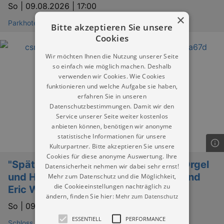
So |
09.08.2026 | 17:00
×
Parkhotel Bad Schandau
Bitte akzeptieren Sie unsere
Cookies
Wir möchten Ihnen die Nutzung unserer Seite
so einfach wie möglich machen. Deshalb
verwenden wir Cookies. Wie Cookies
funktionieren und welche Aufgabe sie haben,
erfahren Sie in unseren
Datenschutzbestimmungen. Damit wir den
Service unserer Seite weiter kostenlos
anbieten können, benötigen wir anonyme
statistische Informationen für unsere
Kulturpartner. Bitte akzeptieren Sie unsere
Cookies für diese anonyme Auswertung. Ihre
"Spätromantische Impressionen für Orgel
Datensicherheit nehmen wir dabei sehr ernst!
und Horn" - Martina Ziegert (Orgel) und
Mehr zum Datenschutz und die Möglichkeit,
die Cookieeinstellungen nachträglich zu
Eric Wallerand (Horn)
ändern, finden Sie hier:
Mehr zum Datenschutz
So |
09.08.2026 | 17:00
ESSENTIELL
PERFORMANCE
Schloss Weesenstein Müglitztal