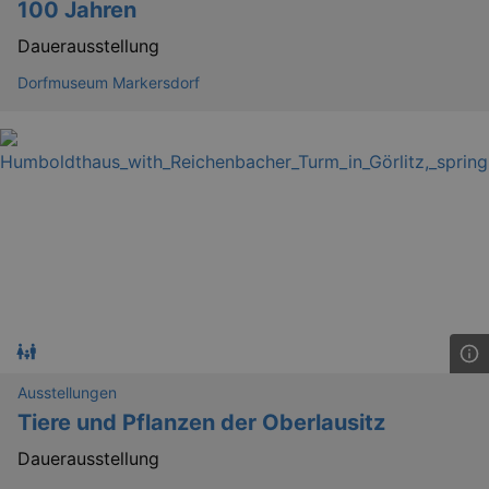
100 Jahren
Dauerausstellung
Dorfmuseum Markersdorf
Ausstellungen
_gid
1 
Google LLC
Tiere und Pflanzen der Oberlausitz
.kulturkalender-
dresden.de
Dauerausstellung