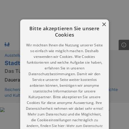
×
Bitte akzeptieren Sie unsere
Cookies
Wir möchten Ihnen die Nutzung unserer Seite
so einfach wie möglich machen. Deshalb
Ausstellungen
verwenden wir Cookies. Wie Cookies
Stadtverteidigung und Türmerwesen
funktionieren und welche Aufgabe sie haben,
erfahren Sie in unseren
Das Türmerleben und die Stadt von oben
Datenschutzbestimmungen. Damit wir den
Service unserer Seite weiter kostenlos
Dauerausstellung
anbieten können, benötigen wir anonyme
Reichenbacher Turm – Görlitzer Sammlungen für Geschichte
statistische Informationen für unsere
und Kultur
Kulturpartner. Bitte akzeptieren Sie unsere
Cookies für diese anonyme Auswertung. Ihre
Datensicherheit nehmen wir dabei sehr ernst!
Mehr zum Datenschutz und die Möglichkeit,
die Cookieeinstellungen nachträglich zu
ändern, finden Sie hier:
Mehr zum Datenschutz