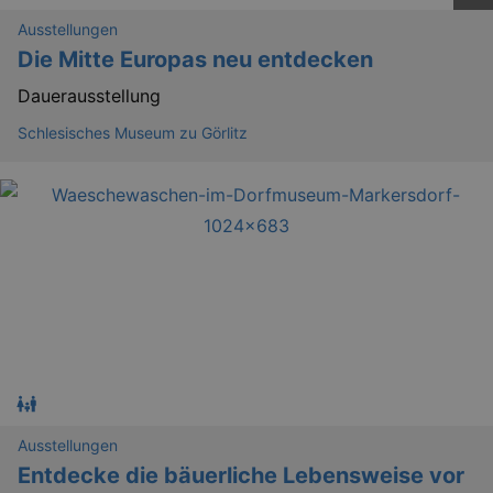
Forge
attack
Ausstellungen
Die Mitte Europas neu entdecken
Dauerausstellung
Schlesisches Museum zu Görlitz
Lä
Name
Provider / Domain
kulturkalender_dresden_session
www.kulturkalender-
2 h
dresden.de
_ga
2 
Google LLC
.kulturkalender-
dresden.de
Ausstellungen
Entdecke die bäuerliche Lebensweise vor