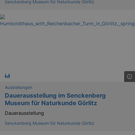
Senckenberg Museum für Naturkunde Görlitz
_gat
Google LLC
mi
.kulturkalender-
dresden.de
Ausstellungen
Dauerausstellung im Senckenberg
Museum für Naturkunde Görlitz
Dauerausstellung
Senckenberg Museum für Naturkunde Görlitz