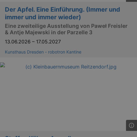
Der Apfel. Eine Einführung. (Immer und
immer und immer wieder)
Eine zweiteilige Ausstellung von Paweł Freisler
& Antje Majewski in der Parzelle 3
13.06.2026
–
17.05.2027
Kunsthaus Dresden - robotron Kantine
GPS
Google LLC
min
.youtube.com
VISITOR_INFO1_LIVE
Google LLC
mo
.youtube.com