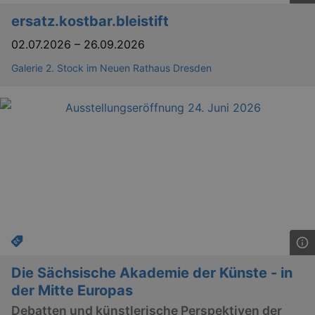
Läuft
ersatz.kostbar.bleistift
Name
Provider / Domain
Besch
ab
02.07.2026
–
26.09.2026
CookieScriptConsent
29
This c
CookieScript
days
used 
.kulturkalender-
7
Cooki
dresden.de
Galerie 2. Stock im Neuen Rathaus Dresden
hours
Script
servic
reme
visito
conse
prefer
It is 
for Co
Script
cooki
banne
work
proper
XSRF-TOKEN
www.kulturkalender-
2
This c
dresden.de
hours
writte
help w
securi
preve
Cross-
Die Sächsische Akademie der Künste - in
Reque
Forge
der Mitte Europas
attack
Debatten und künstlerische Perspektiven der
XSRF-TOKEN
staging.kulturkalender-
2
This c