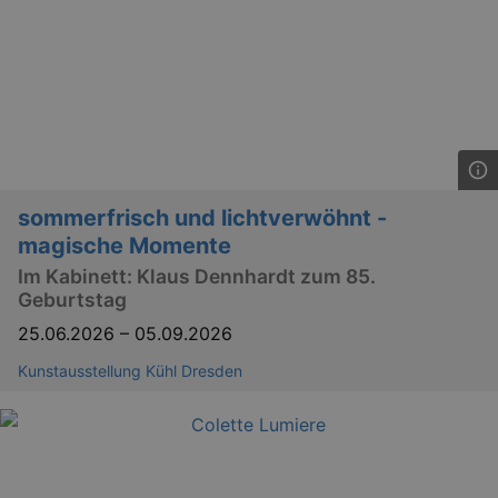
sommerfrisch und lichtverwöhnt -
magische Momente
Im Kabinett: Klaus Dennhardt zum 85.
Geburtstag
25.06.2026
–
05.09.2026
Kunstausstellung Kühl Dresden
_ga
2 
Google LLC
.kulturkalender-
dresden.reservix.de