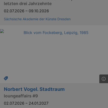
dresden.de
hours
writte
letzten drei Jahrzehnte
help w
securi
02.07.2026
–
09.10.2026
preve
Cross-
Sächsische Akademie der Künste Dresden
Reque
Forge
attack
Lä
Name
Provider / Domain
kulturkalender_dresden_session
www.kulturkalender-
2 h
dresden.de
_ga
2 
Google LLC
Norbert Vogel. Stadtraum
.kulturkalender-
dresden.de
loungeaffairs #9
02.07.2026
–
24.01.2027