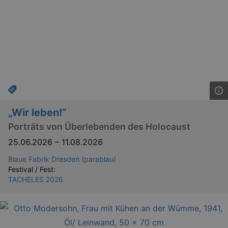
.eventim.de
tis
www.eventim.de
mo
tis
.theadex.com
mo
RXSESSID
.kulturkalender-
dresden.reservix.de
min
OptanonConsent
1 
OneTrust LLC
.reservix.de
„Wir leben!“
Porträts von Überlebenden des Holocaust
25.06.2026
–
11.08.2026
Blaue Fabrik Dresden (parablau)
Festival / Fest:
TACHELES 2026