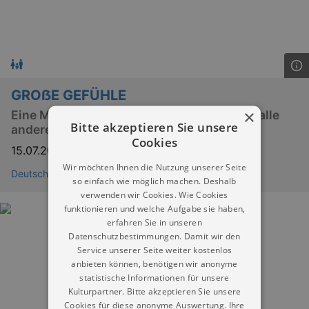
GROẞE GEFÜHLE
×
Eine Mitmach-Ausstellung für Kinder und alle
Bitte akzeptieren Sie unsere
anderen
Cookies
15.07.2026
–
06.12.2026
Wir möchten Ihnen die Nutzung unserer Seite
Deutsches Hygiene-Museum Dresden
so einfach wie möglich machen. Deshalb
verwenden wir Cookies. Wie Cookies
funktionieren und welche Aufgabe sie haben,
erfahren Sie in unseren
Datenschutzbestimmungen. Damit wir den
Service unserer Seite weiter kostenlos
anbieten können, benötigen wir anonyme
statistische Informationen für unsere
Kulturpartner. Bitte akzeptieren Sie unsere
Cookies für diese anonyme Auswertung. Ihre