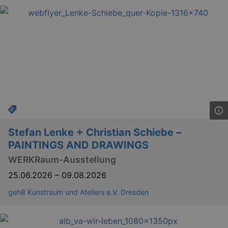
bm_sz
4 h
The Rocket Science
Group LLC
.eventim.de
axd
www.eventim.de
mo
axd
.theadex.com
mo
IDE
1 
Google LLC
Stefan Lenke + Christian Schiebe –
.doubleclick.net
PAINTINGS AND DRAWINGS
WERKRaum-Ausstellung
25.06.2026
–
09.08.2026
geh8 Kunstraum und Ateliers e.V. Dresden
_abck
1 
Akamai Technologies