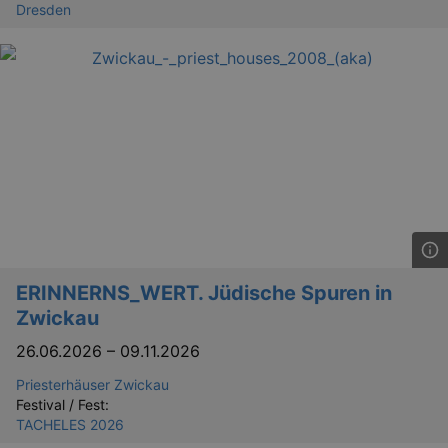
Dresden
_gid
1 
Google LLC
.kulturkalender-
dresden.de
ERINNERNS_WERT. Jüdische Spuren in
_gat
Google LLC
mi
.kulturkalender-
Zwickau
dresden.de
26.06.2026
–
09.11.2026
Priesterhäuser Zwickau
Festival / Fest:
TACHELES 2026