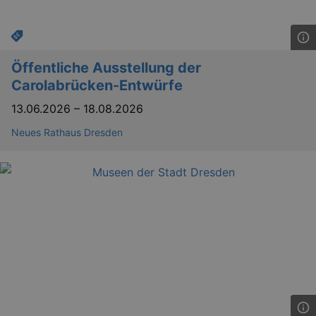
_gid
1 
Google LLC
.kulturkalender-
dresden.reservix.de
Öffentliche Ausstellung der
Carolabrücken-Entwürfe
13.06.2026
–
18.08.2026
Neues Rathaus Dresden
_gat_UA-12823294-20
.kulturkalender-
dresden.reservix.de
mi