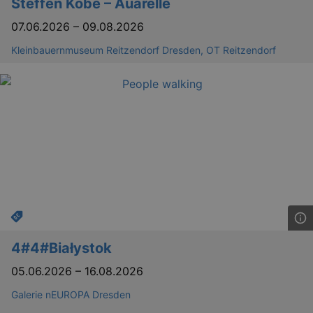
Steffen Köbe – Auarelle
07.06.2026
–
09.08.2026
YSC
Ses
Google LLC
Kleinbauernmuseum Reitzendorf Dresden, OT Reitzendorf
.youtube.com
kulturkalender_dresden_session
staging.kulturkalender-
2 h
dresden.de
mobile
.kulturkalender-
1 
dresden.de
PHPSESSID
4 
PHP.net
staging.kulturkalender-
mo
dresden.de
4#4#Białystok
05.06.2026
–
16.08.2026
Galerie nEUROPA Dresden