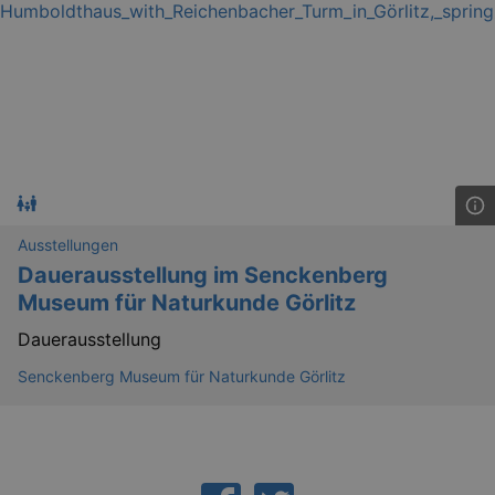
_gid
1 
Google LLC
.kulturkalender-
dresden.reservix.de
Ausstellungen
Dauerausstellung im Senckenberg
Museum für Naturkunde Görlitz
Dauerausstellung
Senckenberg Museum für Naturkunde Görlitz
_gat_UA-12823294-20
.kulturkalender-
dresden.reservix.de
mi