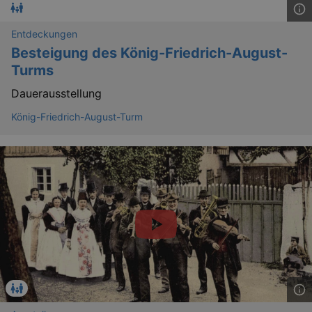
Entdeckungen
Besteigung des König-Friedrich-August-
Turms
Dauerausstellung
König-Friedrich-August-Turm
bm_sz
4 h
The Rocket Science
Group LLC
.eventim.de
axd
www.eventim.de
mo
axd
.theadex.com
mo
IDE
1 
Google LLC
.doubleclick.net