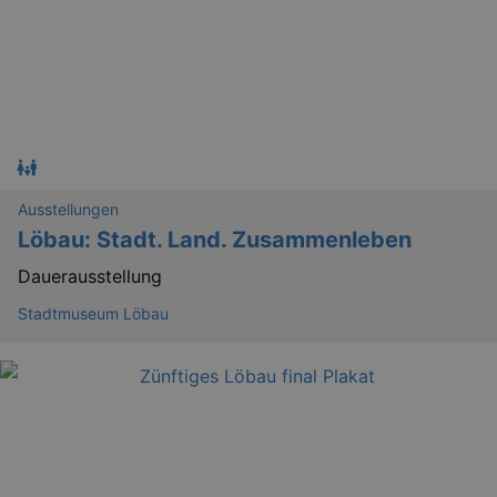
_ga
2 
Google LLC
.kulturkalender-
dresden.de
Ausstellungen
Löbau: Stadt. Land. Zusammenleben
Dauerausstellung
Stadtmuseum Löbau