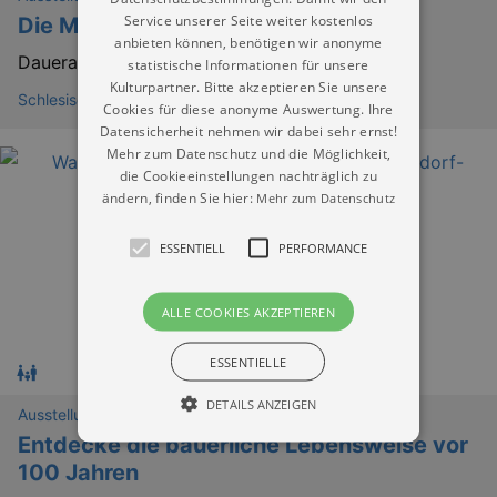
Service unserer Seite weiter kostenlos
Die Mitte Europas neu entdecken
anbieten können, benötigen wir anonyme
Dauerausstellung
statistische Informationen für unsere
Kulturpartner. Bitte akzeptieren Sie unsere
Schlesisches Museum zu Görlitz
Cookies für diese anonyme Auswertung. Ihre
Datensicherheit nehmen wir dabei sehr ernst!
Mehr zum Datenschutz und die Möglichkeit,
die Cookieeinstellungen nachträglich zu
ändern, finden Sie hier:
Mehr zum Datenschutz
ESSENTIELL
PERFORMANCE
ALLE COOKIES AKZEPTIEREN
ESSENTIELLE
DETAILS ANZEIGEN
Ausstellungen
Entdecke die bäuerliche Lebensweise vor
100 Jahren
Essentiell
Performance