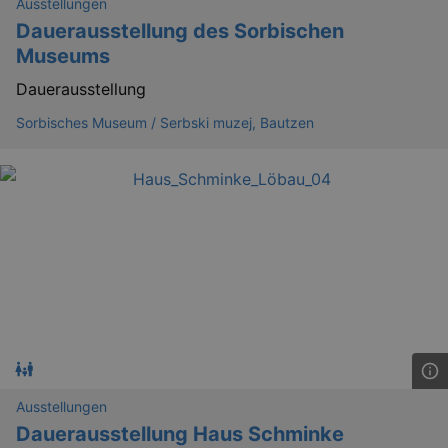
Ausstellungen
Dauerausstellung des Sorbischen
Museums
Dauerausstellung
_abck
1 
Akamai Technologies
.eventim.de
Sorbisches Museum / Serbski muzej, Bautzen
tis
www.eventim.de
mo
tis
.theadex.com
mo
RXSESSID
.kulturkalender-
dresden.reservix.de
min
OptanonConsent
1 
OneTrust LLC
.reservix.de
Ausstellungen
Dauerausstellung Haus Schminke