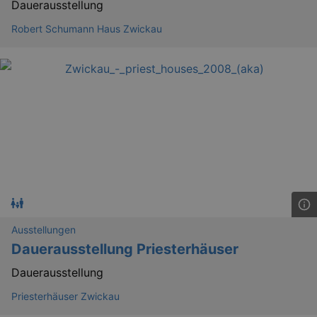
Dauerausstellung
mo
RXSESSID
.kulturkalender-
Robert Schumann Haus Zwickau
dresden.reservix.de
min
OptanonConsent
1 
OneTrust LLC
.reservix.de
Ausstellungen
Dauerausstellung Priesterhäuser
Dauerausstellung
Priesterhäuser Zwickau