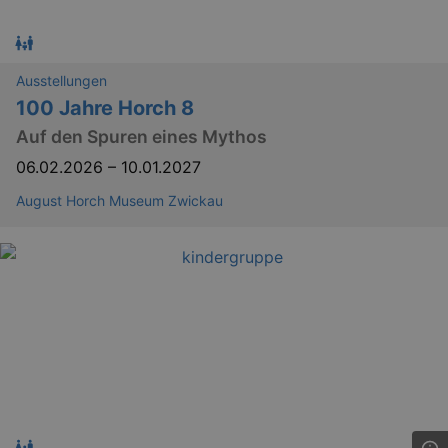
Ausstellungen
100 Jahre Horch 8
Auf den Spuren eines Mythos
06.02.2026
–
10.01.2027
August Horch Museum Zwickau
_gid
1 
Google LLC
.kulturkalender-
dresden.de