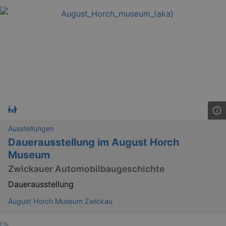
_ga
2 
Google LLC
Ausstellungen
.kulturkalender-
dresden.reservix.de
Dauerausstellung im August Horch
Museum
Zwickauer Automobilbaugeschichte
Dauerausstellung
August Horch Museum Zwickau