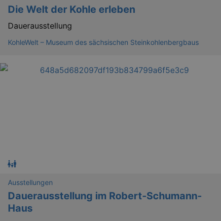
bm_sz
4 h
The Rocket Science
Die Welt der Kohle erleben
Group LLC
.eventim.de
Dauerausstellung
axd
www.eventim.de
mo
KohleWelt – Museum des sächsischen Steinkohlenbergbaus
axd
.theadex.com
mo
IDE
1 
Google LLC
.doubleclick.net
_abck
1 
Akamai Technologies
.eventim.de
Ausstellungen
Dauerausstellung im Robert-Schumann-
tis
www.eventim.de
mo
Haus
tis
.theadex.com