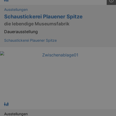
Ausstellungen
Schaustickerei Plauener Spitze
die lebendige Museumsfabrik
Dauerausstellung
Schaustickerei Plauener Spitze
_gat
Google LLC
mi
.kulturkalender-
dresden.de
Ausstellungen