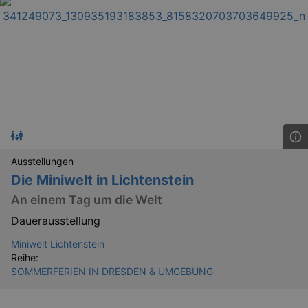
Ausstellungen
Die Miniwelt in Lichtenstein
An einem Tag um die Welt
Dauerausstellung
Miniwelt Lichtenstein
_gid
1 
Google LLC
Reihe:
.kulturkalender-
dresden.reservix.de
SOMMERFERIEN IN DRESDEN & UMGEBUNG