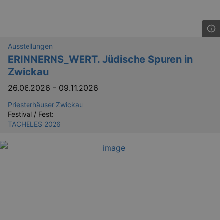
Forge
attack
Ausstellungen
ERINNERNS_WERT. Jüdische Spuren in
Zwickau
Lä
26.06.2026
–
09.11.2026
Name
Provider / Domain
Priesterhäuser Zwickau
kulturkalender_dresden_session
www.kulturkalender-
2 h
dresden.de
Festival / Fest:
TACHELES 2026
_ga
2 
Google LLC
.kulturkalender-
dresden.de