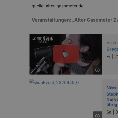
quelle: alter-gasometer.de
Veranstaltungen: „Alter Gasometer Z
Musik
Grego
Fr |
2
Bühne
Steph
Nerve
übrig
Sa |
0