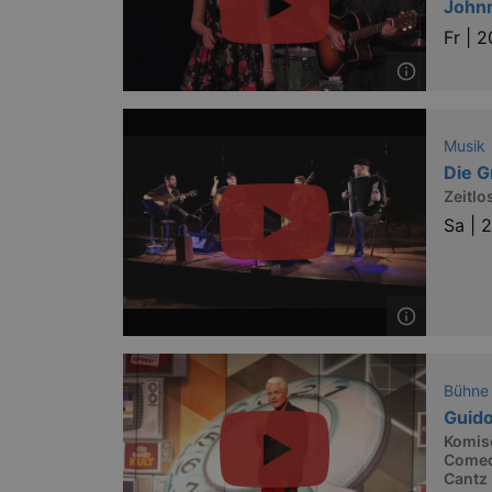
John
Fr |
2
axd
axd
IDE
Musik
Die 
_abck
Zeitlo
Sa |
2
tis
tis
RXSESSID
OptanonConsent
Bühne
Guido
Komisc
Comed
Cantz