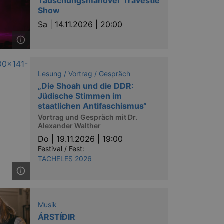
Täuschungsmanöver Travestie
nting Cross-Site Request Forgery
Show
Sa |
14.11.2026 | 20:00
Lesung / Vortrag / Gespräch
„Die Shoah und die DDR:
niversal Analytics - which is a
Jüdische Stimmen im
y used analytics service. This
by assigning a randomly
staatlichen Antifaschismus“
s included in each page request
Vortrag und Gespräch mit Dr.
ion and campaign data for the
Alexander Walther
 expire after 2 years, although
Do |
19.11.2026 | 19:00
niversal Analytics. This
Festival / Fest:
 2017 no information is
TACHELES 2026
nd update a unique value for
niversal Analytics, according
quest rate - limiting the
ires after 10 minutes.
Musik
ÁRSTÍÐIR