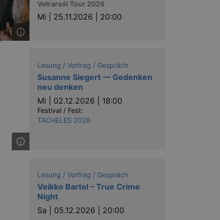
Vetrarsól Tour 2026
Mi |
25.11.2026 | 20:00
ow the end user uses the
Lesung / Vortrag / Gespräch
ser may have seen before
Susanne Siegert — Gedenken
neu denken
Mi |
02.12.2026 | 18:00
Festival / Fest:
TACHELES 2026
solution from OneTrust. It
Lesung / Vortrag / Gespräch
ookies the site uses and
Veikko Bartel – True Crime
nsent for the use of each
t cookies in each category
Night
onsent is not given. The cookie
urning visitors to the site will
Sa |
05.12.2026 | 20:00
ins no information that can