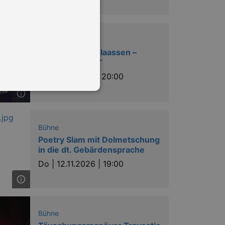
Musik
Jens Heinrich Claassen –
„Keine Ursache“
Sa |
07.11.2026 | 20:00
Bühne
in Ihren account. Ohne diese
Poetry Slam mit Dolmetschung
in die dt. Gebärdensprache
Do |
12.11.2026 | 19:00
mber visitor cookie consent
 banner to work properly.
nting Cross-Site Request Forgery
Bühne