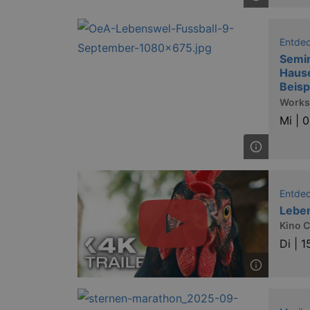
Entde
Semin
Haus
Beisp
Work
Mi |
0
Entde
Leben
Kino 
Di |
1