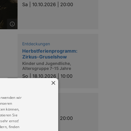
Sa |
10.10.2026 | 20:00
Entdeckungen
Herbstferienprogramm:
Zirkus-Gruselshow
Kinder und Jugendliche,
Altersgruppe 7-15 Jahre
So |
18.10.2026 | 10:00
×
erwenden wir
Musik
unseren
ten können,
Dirk Michaelis
ptieren Sie
Fr |
30.10.2026 | 20:00
sehr ernst!
ern, finden