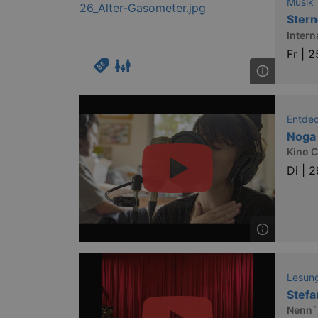
Musik
Ster
Intern
Fr |
2
Entde
Noga
Kino 
Di |
2
Lesung
Stefa
Nennˋ 