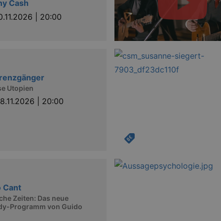
ny Cash
.eventim.de
0.11.2026 | 20:00
www.eventim.de
3
months
.theadex.com
3
months
1 year
This cookie carries out information about h
Google LLC
website and any advertising that the end u
.doubleclick.net
visiting the said website.
Grenzgänger
1 year
se Utopien
Akamai Technologies
.eventim.de
8.11.2026 | 20:00
www.eventim.de
3
months
.theadex.com
3
months
.kulturkalender-
15
dresden.reservix.de
minutes
1 year
This cookie is set by the cookie compliance 
OneTrust LLC
stores information about the categories of c
.reservix.de
 Cant
whether visitors have given or withdrawn co
category. This enables site owners to preven
he Zeiten: Das neue
from being set in the users browser, when c
y-Programm von Guido
has a normal lifespan of one year, so that ret
have their preferences remembered. It conta