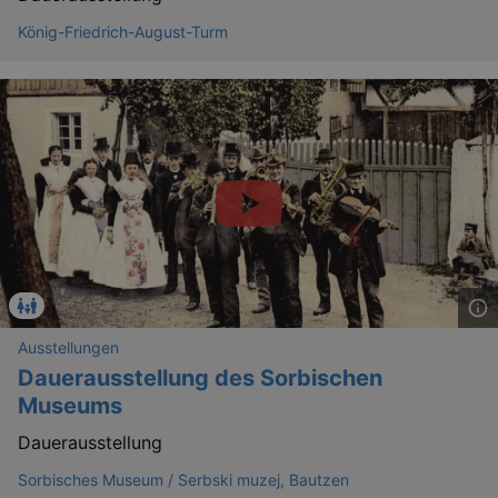
_gid
1 
Google LLC
König-Friedrich-August-Turm
.kulturkalender-
dresden.de
_gat
Google LLC
mi
Ausstellungen
.kulturkalender-
dresden.de
Dauerausstellung des Sorbischen
Museums
Dauerausstellung
Sorbisches Museum / Serbski muzej, Bautzen