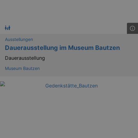
Ausstellungen
Dauerausstellung im Museum Bautzen
Dauerausstellung
Museum Bautzen
_ga
2 
Google LLC
.kulturkalender-
dresden.reservix.de