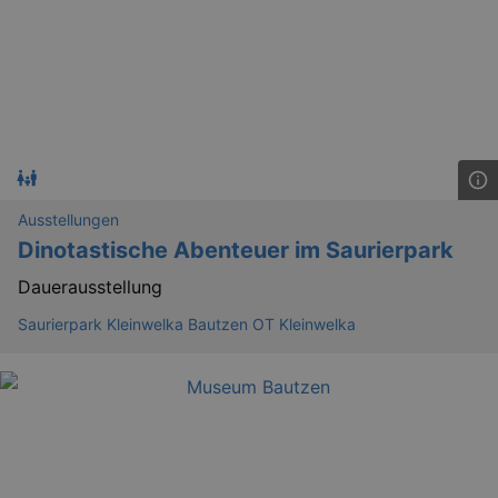
.eventim.de
tis
www.eventim.de
mo
tis
.theadex.com
mo
RXSESSID
.kulturkalender-
dresden.reservix.de
min
OptanonConsent
1 
OneTrust LLC
.reservix.de
Ausstellungen
Dinotastische Abenteuer im Saurierpark
Dauerausstellung
Saurierpark Kleinwelka Bautzen OT Kleinwelka