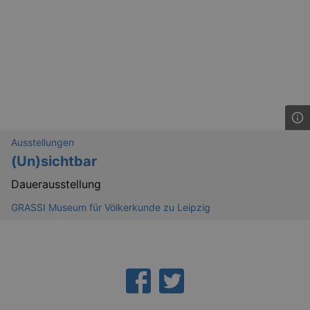
Lä
Name
Provider / Domain
kulturkalender_dresden_session
www.kulturkalender-
2 h
dresden.de
Ausstellungen
_ga
2 
Google LLC
.kulturkalender-
(Un)sichtbar
dresden.de
Dauerausstellung
GRASSI Museum für Völkerkunde zu Leipzig