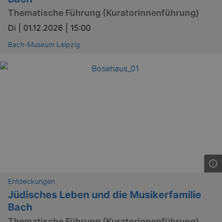
Thematische Führung (Kuratorinnenführung)
Di |
01.12.2026 | 15:00
Bach-Museum Leipzig
Entdeckungen
Jüdisches Leben und die Musikerfamilie
_gid
1 
Google LLC
Bach
.kulturkalender-
dresden.de
Thematische Führung (Kuratorinnenführung)