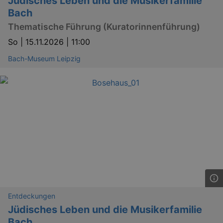
Jüdisches Leben und die Musikerfamilie
Cross-
Bach
Reque
Forge
Thematische Führung (Kuratorinnenführung)
attack
So |
15.11.2026 | 11:00
Bach-Museum Leipzig
Lä
Name
Provider / Domain
kulturkalender_dresden_session
www.kulturkalender-
2 h
dresden.de
_ga
2 
Google LLC
.kulturkalender-
dresden.de
Entdeckungen
Jüdisches Leben und die Musikerfamilie
Bach