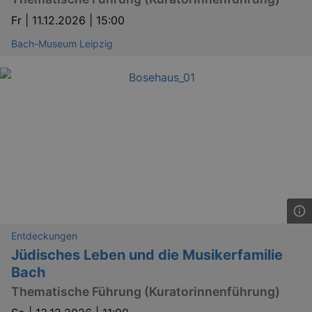
Fr |
11.12.2026 | 15:00
Bach-Museum Leipzig
_gat
Google LLC
mi
.kulturkalender-
dresden.de
Entdeckungen
Jüdisches Leben und die Musikerfamilie
Bach
Thematische Führung (Kuratorinnenführung)