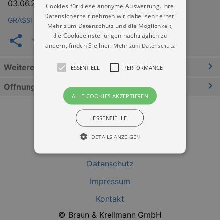
03.06.2026
–
13.09.2026
Cookies für diese anonyme Auswertung. Ihre
Datensicherheit nehmen wir dabei sehr ernst!
GRASSI Museum für Angewandte Kunst Leipzig
Mehr zum Datenschutz und die Möglichkeit,
die Cookieeinstellungen nachträglich zu
ändern, finden Sie hier:
Mehr zum Datenschutz
Weitere Informationen
ESSENTIELL
PERFORMANCE
Öffnungszeiten
ALLE COOKIES AKZEPTIEREN
ESSENTIELLE
DETAILS ANZEIGEN
Datenschutz
Essentiell
Performance
Impressum
Essentielle Cookies werden für die
Kontakt
grundlegenden Funktionen unserer Webseite
gebraucht. Zum Beispiel für das Login in Ihren
© Braun & Krellmann GmbH
account. Ohne diese Cookies funktioniert