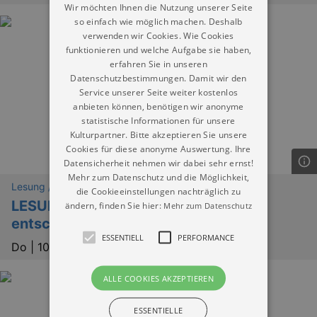
Wir möchten Ihnen die Nutzung unserer Seite
so einfach wie möglich machen. Deshalb
verwenden wir Cookies. Wie Cookies
funktionieren und welche Aufgabe sie haben,
erfahren Sie in unseren
Datenschutzbestimmungen. Damit wir den
Service unserer Seite weiter kostenlos
anbieten können, benötigen wir anonyme
statistische Informationen für unsere
Kulturpartner. Bitte akzeptieren Sie unsere
Cookies für diese anonyme Auswertung. Ihre
Datensicherheit nehmen wir dabei sehr ernst!
Mehr zum Datenschutz und die Möglichkeit,
Lesung / Vortrag / Gespräch
die Cookieeinstellungen nachträglich zu
LESUNG: "Manchmal muss man sich
ändern, finden Sie hier:
Mehr zum Datenschutz
entscheiden"
ESSENTIELL
PERFORMANCE
Do |
10.09.2026 | 20:15
ALLE COOKIES AKZEPTIEREN
ESSENTIELLE