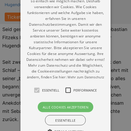
so einfach wie möglich machen. Deshalb
Hugendubel Leipzig Petersstraße
verwenden wir Cookies. Wie Cookies
funktionieren und welche Aufgabe sie haben,
Tickets
erfahren Sie in unseren
Datenschutzbestimmungen. Damit wir den
Seid gespannt auf einen exklusiven Einblick in Sebastian
Service unserer Seite weiter kostenlos
anbieten können, benötigen wir anonyme
Fitzeks brandneues Buch "Der Nachtzug" in eurer
statistische Informationen für unsere
Hugendubel Buchhandlung Leipzig Petersstraße!
Kulturpartner. Bitte akzeptieren Sie unsere
Cookies für diese anonyme Auswertung. Ihre
Datensicherheit nehmen wir dabei sehr ernst!
Seit zwei Jahrzehnten raubt uns Sebastian Fitzek den
Mehr zum Datenschutz und die Möglichkeit,
Schlaf – jetzt feiert der Starautor Jubiläum und kehrt mit
die Cookieeinstellungen nachträglich zu
ändern, finden Sie hier:
Mehr zum Datenschutz
seiner „back to the roots“-Tour dorthin zurück, wo alles
begann: in die Buchhandlung. Erlebt einen exklusiven,
ESSENTIELL
PERFORMANCE
unvergesslichen Abend voller Spannung, persönlichen
Anekdoten und Überraschungen und blickt gemeinsam
ALLE COOKIES AKZEPTIEREN
mit Sebastian auf 20 Jahre Psychothriller-Geschichte
zurück.
ESSENTIELLE