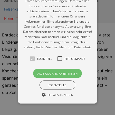
Selbstgeführte Stadtrallye am Smartphone
Datenschutzbestimmungen. Damit wir den
Service unserer Seite weiter kostenlos
Felsenkeller Leipzig
anbieten können, benötigen wir anonyme
statistische Informationen für unsere
Keine Termine
Kulturpartner. Bitte akzeptieren Sie unsere
Cookies für diese anonyme Auswertung. Ihre
Datensicherheit nehmen wir dabei sehr ernst!
Entdeckt zusammen das charmante und lebhafte Viertel
Mehr zum Datenschutz und die Möglichkeit,
Lindenau/Plagwitz, ehemaliges Industriegelände von
die Cookieeinstellungen nachträglich zu
ändern, finden Sie hier:
Mehr zum Datenschutz
Leipzig. Während ihr Euch auf die Spuren eines großen
Visionärs begebt, wird euch klar, dass nur ihr Leipzig vor
ESSENTIELL
PERFORMANCE
einer schmutzigen Katastrophe retten könnt! Von
Knochenplatz bis in die Zukunft – Lasst Euch ein auf eine
ALLE COOKIES AKZEPTIEREN
spannende Mission und gemeinsames knobeln, um ein
ganzes Viertel vor Chaos zu bewahren! Startet jetzt –
ESSENTIELLE
die Zeit läuft!
DETAILS ANZEIGEN
Essentiell
Performance