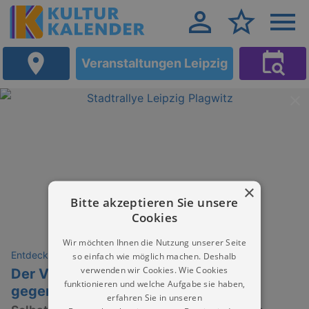
Veranstaltungen Leipzig
×
Bitte akzeptieren Sie unsere
Cookies
Wir möchten Ihnen die Nutzung unserer Seite
Entdeckungen
so einfach wie möglich machen. Deshalb
verwenden wir Cookies. Wie Cookies
Der Visionär von Plagwitz | Wettlauf
funktionieren und welche Aufgabe sie haben,
gegen die Vergangenheit
erfahren Sie in unseren