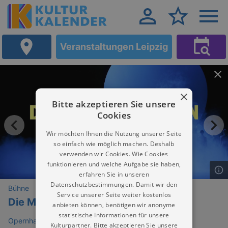
Veranstaltungen Leipzig
×
Bitte akzeptieren Sie unsere
Cookies
Wir möchten Ihnen die Nutzung unserer Seite
so einfach wie möglich machen. Deshalb
verwenden wir Cookies. Wie Cookies
funktionieren und welche Aufgabe sie haben,
erfahren Sie in unseren
Datenschutzbestimmungen. Damit wir den
Bühne
Service unserer Seite weiter kostenlos
Die Mondprinzessin
anbieten können, benötigen wir anonyme
statistische Informationen für unsere
Opernhaus Leipzig
Kulturpartner. Bitte akzeptieren Sie unsere