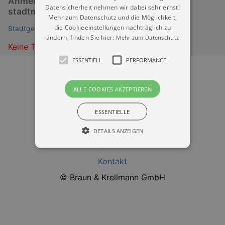
Anmeldung erwünscht
Datensicherheit nehmen wir dabei sehr ernst!
stadtmuseum@leipzig.de
Mehr zum Datenschutz und die Möglichkeit,
die Cookieeinstellungen nachträglich zu
Stadtgeschichtliches Museum Leipzig
ändern, finden Sie hier:
Mehr zum Datenschutz
Keine Termine
ESSENTIELL
PERFORMANCE
ALLE COOKIES AKZEPTIEREN
ESSENTIELLE
Datenschutz
DETAILS ANZEIGEN
Impressum
Kontakt
Essentiell
Performance
© Braun & Krellmann GmbH
Essentielle Cookies werden für die
grundlegenden Funktionen unserer Webseite
gebraucht. Zum Beispiel für das Login in Ihren
account. Ohne diese Cookies funktioniert
unsere Webseite nicht.