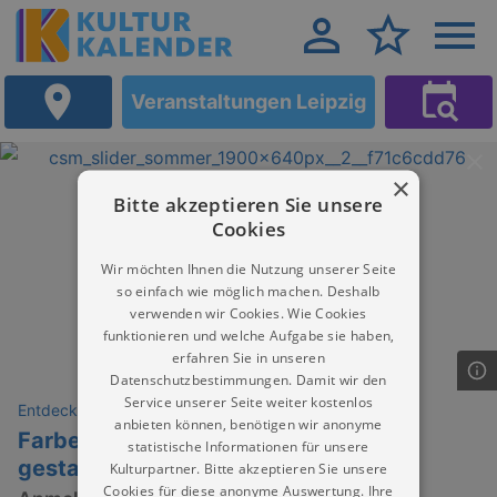
Veranstaltungen Leipzig
×
Bitte akzeptieren Sie unsere
Cookies
Wir möchten Ihnen die Nutzung unserer Seite
so einfach wie möglich machen. Deshalb
verwenden wir Cookies. Wie Cookies
funktionieren und welche Aufgabe sie haben,
erfahren Sie in unseren
Datenschutzbestimmungen. Damit wir den
Service unserer Seite weiter kostenlos
Entdeckungen
anbieten können, benötigen wir anonyme
Farbe trifft Form - Blumentöpfe neu
statistische Informationen für unsere
gestaltet.
Kulturpartner. Bitte akzeptieren Sie unsere
Cookies für diese anonyme Auswertung. Ihre