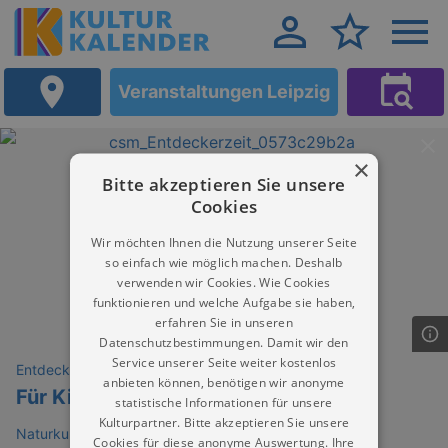
Veranstaltungen Leipzig
×
Bitte akzeptieren Sie unsere
Cookies
Wir möchten Ihnen die Nutzung unserer Seite
so einfach wie möglich machen. Deshalb
verwenden wir Cookies. Wie Cookies
funktionieren und welche Aufgabe sie haben,
erfahren Sie in unseren
Datenschutzbestimmungen. Damit wir den
Service unserer Seite weiter kostenlos
Entdeckungen
anbieten können, benötigen wir anonyme
Für Kinder: Entdeckerzeit
statistische Informationen für unsere
Kulturpartner. Bitte akzeptieren Sie unsere
Naturkundemuseum Leipzig
Cookies für diese anonyme Auswertung. Ihre