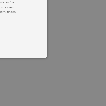
ptieren Sie
sehr ernst!
ern, finden
in Ihren account. Ohne diese
mber visitor cookie consent
 banner to work properly.