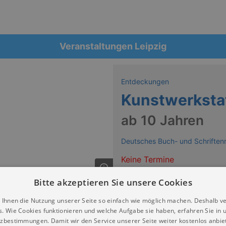
Veranstaltungen Leipzig
Entdeckungen
Kunstwerkstat
ab 10 Jahren
Deutsches Buch- und Schriften
Keine Termine
Bitte akzeptieren Sie unsere Cookies
 Ihnen die Nutzung unserer Seite so einfach wie möglich machen. Deshalb v
s. Wie Cookies funktionieren und welche Aufgabe sie haben, erfahren Sie in 
zbestimmungen. Damit wir den Service unserer Seite weiter kostenlos anbie