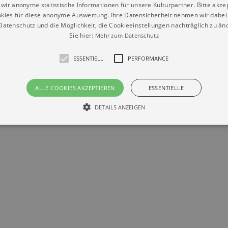
wir anonyme statistische Informationen für unsere Kulturpartner. Bitte akze
kies für diese anonyme Auswertung. Ihre Datensicherheit nehmen wir dabei 
atenschutz und die Möglichkeit, die Cookieeinstellungen nachträglich zu änd
Sie hier:
Mehr zum Datenschutz
Datenschutz
Impressum
Kontakt
© Braun & Krellmann GmbH
ESSENTIELL
PERFORMANCE
ALLE COOKIES AKZEPTIEREN
ESSENTIELLE
DETAILS ANZEIGEN
Essentiell
Performance
die grundlegenden Funktionen unserer Webseite gebraucht. Zum Beispiel für das Login 
eite nicht.
Läuft
er / Domain
Beschreibung
ab
29
This cookie is used by Cookie-Script.com service to reme
Script
days 7
preferences. It is necessary for Cookie-Script.com cookie
rkalender-
hours
n.de