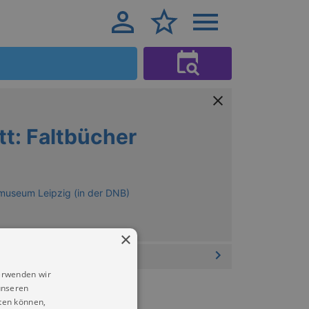
t: Faltbücher
museum Leipzig (in der DNB)
×
erwenden wir
unseren
ten können,