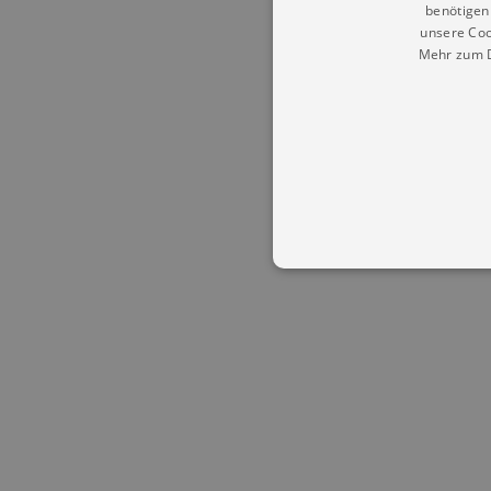
benötigen 
unsere Coo
Mehr zum D
Essentielle Cookies werden für 
Cookies funktioniert unsere Webs
Name
Provid
CookieScriptConsent
Cookie
.kultu
dresde