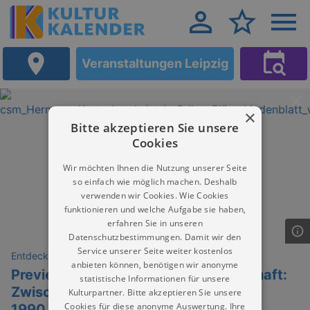
Veranstaltungen Leipzig
×
Bitte akzeptieren Sie unsere
Cookies
Wir möchten Ihnen die Nutzung unserer Seite
so einfach wie möglich machen. Deshalb
verwenden wir Cookies. Wie Cookies
funktionieren und welche Aufgabe sie haben,
erfahren Sie in unseren
Datenschutzbestimmungen. Damit wir den
Service unserer Seite weiter kostenlos
Entdeckungen
anbieten können, benötigen wir anonyme
Preview: Geschichte der Landwirtschaft:
statistische Informationen für unsere
Zwischen Ost und West von 1945 bis
Kulturpartner. Bitte akzeptieren Sie unsere
Cookies für diese anonyme Auswertung. Ihre
1990