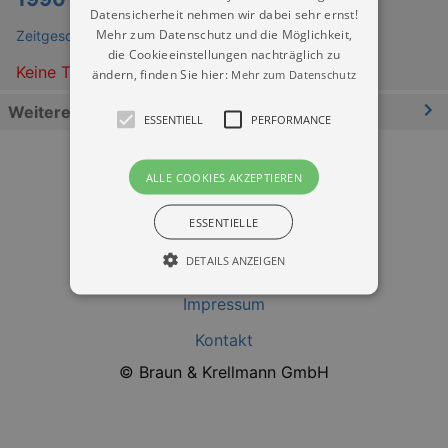
Datensicherheit nehmen wir dabei sehr ernst!
Mehr zum Datenschutz und die Möglichkeit,
Zeitgeschichtliches Forum Leipzig
die Cookieeinstellungen nachträglich zu
Keine Termine
ändern, finden Sie hier:
Mehr zum Datenschutz
Weitere Informationen
ESSENTIELL
PERFORMANCE
ALLE COOKIES AKZEPTIEREN
ESSENTIELLE
DETAILS ANZEIGEN
Datenschutz
Impressum
Essentiell
Performance
Kontakt
© Braun & Krellmann GmbH
Essentielle Cookies werden für die
grundlegenden Funktionen unserer Webseite
gebraucht. Zum Beispiel für das Login in Ihren
account. Ohne diese Cookies funktioniert
unsere Webseite nicht.