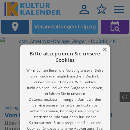
Veranstaltungen Leipzig
×
Bitte akzeptieren Sie unsere
Cookies
Wir möchten Ihnen die Nutzung unserer Seite
so einfach wie möglich machen. Deshalb
verwenden wir Cookies. Wie Cookies
funktionieren und welche Aufgabe sie haben,
erfahren Sie in unseren
Datenschutzbestimmungen. Damit wir den
Service unserer Seite weiter kostenlos
Lesung / Vortrag / Gespräch
anbieten können, benötigen wir anonyme
Vom Bergkristall über Achat zum Opal
statistische Informationen für unsere
Kulturpartner. Bitte akzeptieren Sie unsere
Über 100 Namen für SiO2- Wo sind die
Cookies für diese anonyme Auswertung. Ihre
Unterschiede?