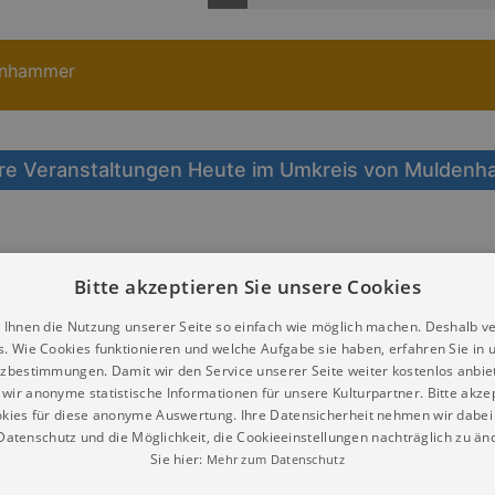
denhammer
re Veranstaltungen Heute im Umkreis von Mulden
Bitte akzeptieren Sie unsere Cookies
m Of Finches
 Ihnen die Nutzung unserer Seite so einfach wie möglich machen. Deshalb v
s. Wie Cookies funktionieren und welche Aufgabe sie haben, erfahren Sie in 
Pop, bezaubernde
gsharmonien (AU)
zbestimmungen. Damit wir den Service unserer Seite weiter kostenlos anbie
wir anonyme statistische Informationen für unsere Kulturpartner. Bitte akze
9.08.2026 | 19:00
kies für diese anonyme Auswertung. Ihre Datensicherheit nehmen wir dabei 
zentrum St. Barbara e.V.
atenschutz und die Möglichkeit, die Cookieeinstellungen nachträglich zu änd
ntanne
Sie hier:
Mehr zum Datenschutz