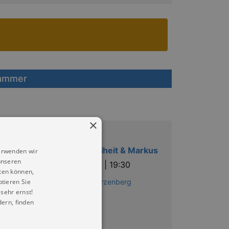
hammer
×
Musik
Münchener Freiheit & Markus
erwenden wir
unseren
So |
09.08.2026 | 19:30
ten können,
ptieren Sie
Waldbühne Schwarzenberg
sehr ernst!
ern, finden