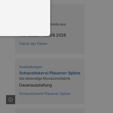
Ausstellungen
Ganz in Weiß?
Historische Brautmode aus
Plauener Spitze
11.04.2026
–
30.08.2026
Fabrik der Fäden
in Ihren account. Ohne diese
Ausstellungen
Schaustickerei Plauener Spitze
die lebendige Museumsfabrik
mber visitor cookie consent
 banner to work properly.
Dauerausstellung
Schaustickerei Plauener Spitze
nting Cross-Site Request Forgery
nting Cross-Site Request Forgery