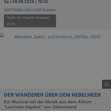
Sa |
08.08.2026 | 19:30
work
proper
GARTENBAU RÜLCKER Dresden
XSRF-TOKEN
www.kulturkalender-
2
This c
dresden.de
hours
writte
Open-Air-Theater Dresden
help w
2026
securi
preve
Cross-
Reque
Forge
attack
XSRF-TOKEN
staging.kulturkalender-
2
This c
dresden.de
hours
writte
help w
securi
preve
Cross-
Reque
Forge
attack
DER WANDERER ÜBER DEM NEBELMEER
Ein Musical mit der Musik aus dem Album
"Leichtes Gepäck" von Silbermond