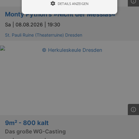
DETAILS ANZEIGEN
Monty Python’s »Nicht der Messias«
Sa |
08.08.2026 | 19:30
Essentiell
Performance
St. Pauli Ruine (Theaterruine) Dresden
Essentielle Cookies werden für die
grundlegenden Funktionen unserer Webseite
gebraucht. Zum Beispiel für das Login in Ihren
account. Ohne diese Cookies funktioniert
unsere Webseite nicht.
Läuft
Name
Provider / Domain
Besch
ab
CookieScriptConsent
29
This c
CookieScript
days
used 
.kulturkalender-
7
Cooki
dresden.de
hours
Script
servic
reme
visito
conse
prefer
It is 
9m² - 800 kalt
for Co
Script
Das große WG-Casting
cooki
banne