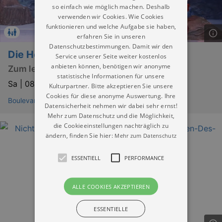
so einfach wie möglich machen. Deshalb
verwenden wir Cookies. Wie Cookies
funktionieren und welche Aufgabe sie haben,
erfahren Sie in unseren
Datenschutzbestimmungen. Damit wir den
Die Hexe Baba Jaga – Teil 1
Service unserer Seite weiter kostenlos
anbieten können, benötigen wir anonyme
Zum letzten Mal! – Die Hexe geht in Rente
statistische Informationen für unsere
Sa |
08.08.2026 | 19:30
Kulturpartner. Bitte akzeptieren Sie unsere
Cookies für diese anonyme Auswertung. Ihre
Boulevardtheater Dresden
Datensicherheit nehmen wir dabei sehr ernst!
Mehr zum Datenschutz und die Möglichkeit,
die Cookieeinstellungen nachträglich zu
ändern, finden Sie hier:
Mehr zum Datenschutz
ESSENTIELL
PERFORMANCE
ALLE COOKIES AKZEPTIEREN
ESSENTIELLE