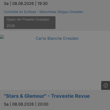
Sa |
08.08.2026 | 19:30
Lä
Name
Provider / Domain
Comödie im Schloss - Elbschloss Übigau Dresden
kulturkalender_dresden_session
www.kulturkalender-
2 h
dresden.de
Open-Air-Theater Dresden
_ga
2 
2026
Google LLC
.kulturkalender-
dresden.de
"Stars & Glamour" - Travestie Revue
Sa |
08.08.2026 | 20:00