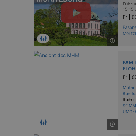
XSRF-TOKEN
stagin
Führun
dresde
15:15 
Fr |
0
Fasane
Name
Moritz
kulturkalender_dresden_sessi
_ga
FAMI
FLOH
Fr |
0
Militä
_gid
Bunde
Reihe:
SOMME
_gat
UMGE
bm_sz