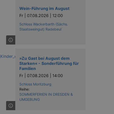
Wein-Führung im August
Fr |
07.08.2026 | 12:00
Schloss Wackerbarth (Sächs.
Staatsweingut) Radebeul
ow the end user uses the
ser may have seen before
»Zu Gast bei August dem
Starken« - Sonderführung für
Familien
Fr |
07.08.2026 | 14:00
Schloss Moritzburg
Reihe:
solution from OneTrust. It
ookies the site uses and
SOMMERFERIEN IN DRESDEN &
nsent for the use of each
UMGEBUNG
t cookies in each category
onsent is not given. The cookie
urning visitors to the site will
ins no information that can