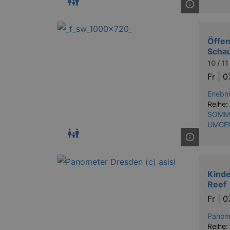
Öffen
Scha
10 / 11
Fr |
0
Erlebn
Reihe:
SOMME
UMGE
Kinde
Reef
Fr |
0
Panom
Reihe: