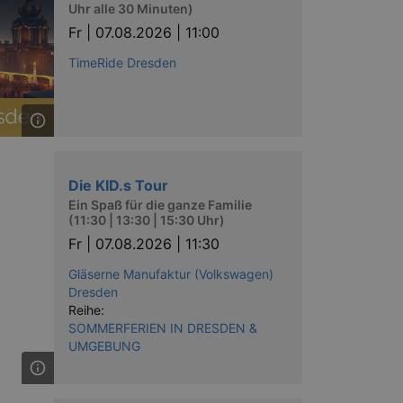
nting Cross-Site Request Forgery
Uhr alle 30 Minuten)
Fr |
07.08.2026 | 11:00
TimeRide Dresden
niversal Analytics - which is a
y used analytics service. This
Die KID.s Tour
by assigning a randomly
s included in each page request
Ein Spaß für die ganze Familie
ion and campaign data for the
(11:30 | 13:30 | 15:30 Uhr)
 expire after 2 years, although
Fr |
07.08.2026 | 11:30
niversal Analytics. This
Gläserne Manufaktur (Volkswagen)
 2017 no information is
nd update a unique value for
Dresden
Reihe:
SOMMERFERIEN IN DRESDEN &
niversal Analytics, according
quest rate - limiting the
UMGEBUNG
ires after 10 minutes.