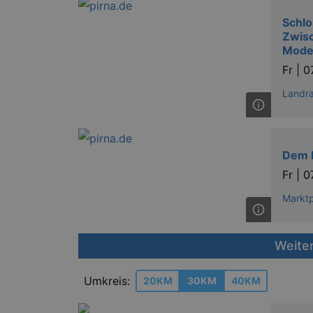
Schlo
Zwisc
Mode
Fr |
0
Landra
Dem 
Fr |
0
Marktp
Weite
Umkreis:
20KM
30KM
40KM