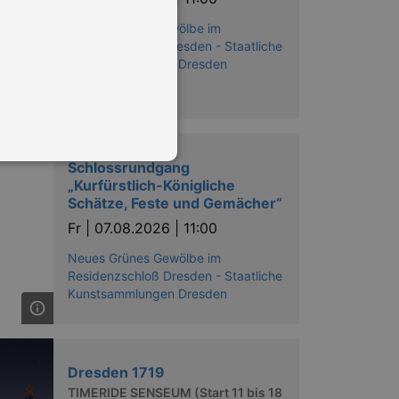
Neues Grünes Gewölbe im
Residenzschloß Dresden - Staatliche
Kunstsammlungen Dresden
Schlossrundgang
„Kurfürstlich-Königliche
Schätze, Feste und Gemächer“
Fr |
07.08.2026 | 11:00
in Ihren account. Ohne diese
Neues Grünes Gewölbe im
Residenzschloß Dresden - Staatliche
Kunstsammlungen Dresden
mber visitor cookie consent
 banner to work properly.
nting Cross-Site Request Forgery
Dresden 1719
TIMERIDE SENSEUM (Start 11 bis 18