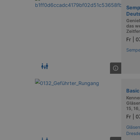
Semp
Deut
Genie
das w
Zeitfe
Fr |
0
Sempe
Basic
Kennen
Gläser
15, 16
Fr |
0
Gläser
Dresd