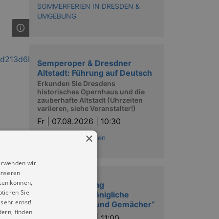
SOMMERFERIEN IN DRESDEN &
UMGEBUNG
Semperoper & Dresdner
Altstadt: Führung auf Deutsch
Erkunden Sie Dresdens
historisches Opernhaus und die
zauberhafte Altstadt (Uhrzeiten
variieren, siehe Veranstalter!)
Fr |
07.08.2026 | 10:30
×
Semperoper Dresden
erwenden wir
unseren
ten können,
Schlossrundgang
ptieren Sie
„Kurfürstlich-Königliche
sehr ernst!
Schätze, Feste und Gemächer“
ern, finden
Fr |
07.08.2026 | 11:00