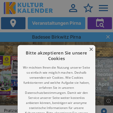
Veranstaltungen Pirna
Badesee Birkwitz Pirna
×
Bitte akzeptieren Sie unsere
Cookies
Wir möchten Ihnen die Nutzung unserer Seite
so einfach wie möglich machen. Deshalb
verwenden wir Cookies. Wie Cookies
funktionieren und welche Aufgabe sie haben,
erfahren Sie in unseren
Datenschutzbestimmungen. Damit wir den
Service unserer Seite weiter kostenlos
anbieten können, benötigen wir anonyme
statistische Informationen für unsere
Pratzschwitzer Straße 198
Kulturpartner. Bitte akzeptieren Sie unsere