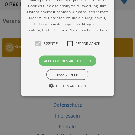
01796 Pirna
Cookies für diese anonyme Auswertung. Ihre
Datensicherheit nehmen wir dabei sehr ernst!
Mehr zum Datenschutz und die Möglichkeit,
Veranstaltungen: „Badesee Birkwitz Pirna“
die Cookieeinstellungen nachträglich zu
ändern, finden Sie hier:
Mehr zum Datenschutz
ESSENTIELL
PERFORMANCE
Keine Veranstaltungen
ALLE COOKIES AKZEPTIEREN
ESSENTIELLE
DETAILS ANZEIGEN
Datenschutz
Essentiell
Performance
Impressum
Essentielle Cookies werden für die
grundlegenden Funktionen unserer Webseite
Kontakt
gebraucht. Zum Beispiel für das Login in Ihren
account. Ohne diese Cookies funktioniert