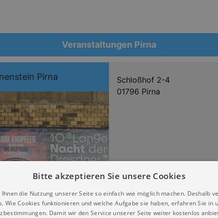
Veranstaltungen Pirna
nenstein Pirna
Schloßhof 2-4
01796 Pirna
Bitte akzeptieren Sie unsere Cookies
 Ihnen die Nutzung unserer Seite so einfach wie möglich machen. Deshalb v
s. Wie Cookies funktionieren und welche Aufgabe sie haben, erfahren Sie in 
zbestimmungen. Damit wir den Service unserer Seite weiter kostenlos anbie