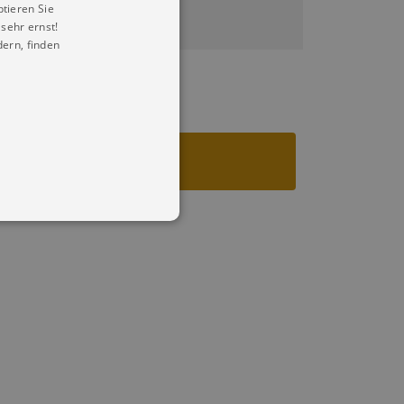
ptieren Sie
sehr ernst!
ern, finden
in Ihren account. Ohne diese
mber visitor cookie consent
 banner to work properly.