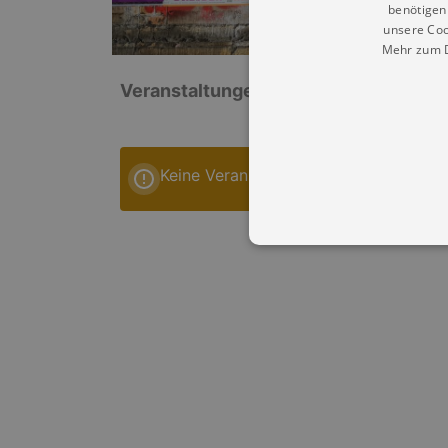
benötigen 
unsere Coo
Mehr zum D
Veranstaltungen: „Bastionen der Fes
Keine Veranstaltungen
Essentielle Cookies werden für 
Cookies funktioniert unsere Webs
Name
Provid
CookieScriptConsent
Cookie
.kultu
dresde