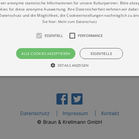
wir anonyme statistische Informationen für unsere Kulturpartner. Bitte akze
kies für diese anonyme Auswertung. Ihre Datensicherheit nehmen wir dabei 
atenschutz und die Möglichkeit, die Cookieeinstellungen nachträglich zu änd
Sie hier:
Mehr zum Datenschutz
tung Sonnenstein Pirna“
ESSENTIELL
PERFORMANCE
ALLE COOKIES AKZEPTIEREN
ESSENTIELLE
DETAILS ANZEIGEN
Essentiell
Performance
die grundlegenden Funktionen unserer Webseite gebraucht. Zum Beispiel für das Login 
eite nicht.
Datenschutz
Impressum
Kontakt
Läuft
er / Domain
Beschreibung
ab
© Braun & Krellmann GmbH
29
This cookie is used by Cookie-Script.com service to reme
Script
days 7
preferences. It is necessary for Cookie-Script.com cookie
rkalender-
hours
n.de