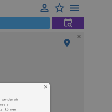
×
erwenden wir
unseren
ten können,