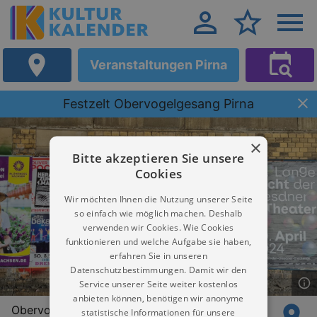
Veranstaltungen Pirna
Festzelt Obervogelgesang Pirna
×
Bitte akzeptieren Sie unsere
Cookies
Wir möchten Ihnen die Nutzung unserer Seite
so einfach wie möglich machen. Deshalb
verwenden wir Cookies. Wie Cookies
funktionieren und welche Aufgabe sie haben,
erfahren Sie in unseren
Datenschutzbestimmungen. Damit wir den
Service unserer Seite weiter kostenlos
anbieten können, benötigen wir anonyme
Obervogelgesang Nr. 22
statistische Informationen für unsere