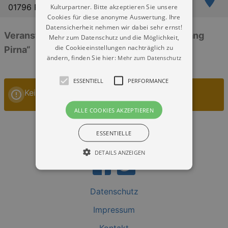
01796 Pirna
Kulturpartner. Bitte akzeptieren Sie unsere
Cookies für diese anonyme Auswertung. Ihre
Datensicherheit nehmen wir dabei sehr ernst!
Veranstaltungen: „Festzelt Obervogelgesang
Mehr zum Datenschutz und die Möglichkeit,
die Cookieeinstellungen nachträglich zu
Pirna“
ändern, finden Sie hier:
Mehr zum Datenschutz
ESSENTIELL
PERFORMANCE
Keine Veranstaltungen
ALLE COOKIES AKZEPTIEREN
ESSENTIELLE
DETAILS ANZEIGEN
Datenschutz
Essentiell
Performance
Impressum
Essentielle Cookies werden für die
grundlegenden Funktionen unserer Webseite
gebraucht. Zum Beispiel für das Login in Ihren