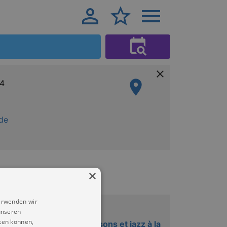
14
de
×
erwenden wir
unseren
Musik
ten können,
CARACOU, Jansons et jazz à la