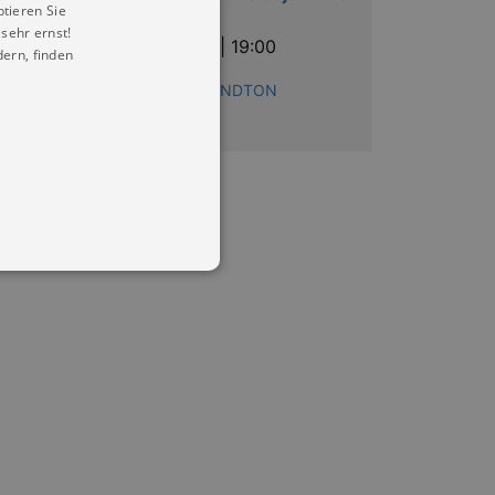
ptieren Sie
manouche
sehr ernst!
Sa |
03.10.2026 | 19:00
ern, finden
Reihe:
LIEBETHALER GRUNDTON
in Ihren account. Ohne diese
mber visitor cookie consent
 banner to work properly.