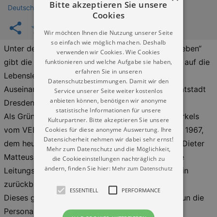
Bitte akzeptieren Sie unsere
Deutsches Stuhlbaumuseum Rabenau
Cookies
Wir möchten Ihnen die Nutzung unserer Seite
so einfach wie möglich machen. Deshalb
Unter dem Motto „Dieter Mattheus – Ein Maler-Leben“
verwenden wir Cookies. Wie Cookies
gibt die Ausstellung einen kleinen Einblick in und auf die
funktionieren und welche Aufgabe sie haben,
erfahren Sie in unseren
Lebensleinwand und in die künstlerische
Datenschutzbestimmungen. Damit wir den
Auseinandersetzung des Malers mit seiner Heimatstadt
Service unserer Seite weiter kostenlos
anbieten können, benötigen wir anonyme
Dresden und ihrem Umfeld.
statistische Informationen für unsere
Als Gründer des ehemaligen „Mal- und Zeichenzirkels
Kulturpartner. Bitte akzeptieren Sie unsere
vom VEB Kompressorenbau Bannewitz“ im Jahre 1967,
Cookies für diese anonyme Auswertung. Ihre
Datensicherheit nehmen wir dabei sehr ernst!
dem heutigen „Kunst-Kreis Bannewitz e.V.“, kann Dieter
Mehr zum Datenschutz und die Möglichkeit,
Matteus bislang auf eine 58-jährige künstlerische
die Cookieeinstellungen nachträglich zu
ändern, finden Sie hier:
Mehr zum Datenschutz
Leitungstätigkeit in diesem gemeinnützigen Verein
zurückblicken.
ESSENTIELL
PERFORMANCE
Dieses große bürgerliche Engagement würdigt nun die
Personalausstellung für Dieter Mattheus in der