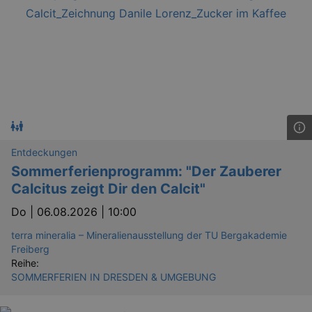
bm_sz
4 h
The Rocket Science
Group LLC
.eventim.de
axd
www.eventim.de
mo
axd
.theadex.com
Entdeckungen
mo
Sommerferienprogramm: "Der Zauberer
IDE
1 
Google LLC
.doubleclick.net
Calcitus zeigt Dir den Calcit"
Do |
06.08.2026 | 10:00
terra mineralia – Mineralienausstellung der TU Bergakademie
Freiberg
Reihe:
SOMMERFERIEN IN DRESDEN & UMGEBUNG
_abck
1 
Akamai Technologies