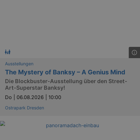
_gid
1 
Google LLC
.kulturkalender-
dresden.reservix.de
Ausstellungen
The Mystery of Banksy – A Genius Mind
Die Blockbuster-Ausstellung über den Street-
Art-Superstar Banksy!
_gat_UA-12823294-20
.kulturkalender-
dresden.reservix.de
mi
Do |
06.08.2026 | 10:00
Ostrapark Dresden