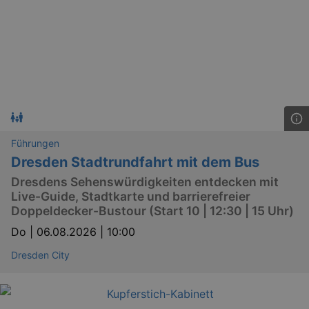
dresden.de
hours
writte
help w
securi
preve
Cross-
Reque
Forge
attack
Führungen
Dresden Stadtrundfahrt mit dem Bus
Dresdens Sehenswürdigkeiten entdecken mit
Lä
Name
Provider / Domain
Live-Guide, Stadtkarte und barrierefreier
Doppeldecker-Bustour (Start 10 | 12:30 | 15 Uhr)
kulturkalender_dresden_session
www.kulturkalender-
2 h
dresden.de
Do |
06.08.2026 | 10:00
_ga
2 
Google LLC
.kulturkalender-
Dresden City
dresden.de