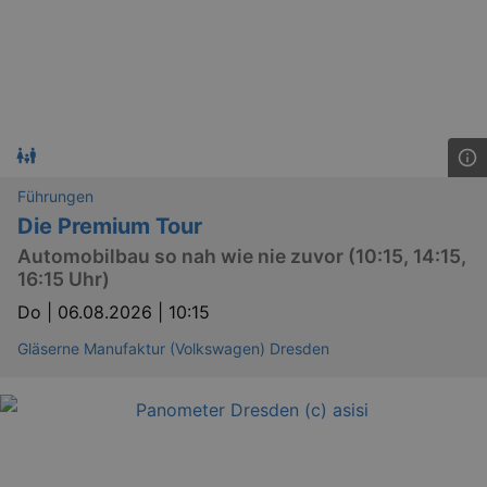
Führungen
Die Premium Tour
GPS
Google LLC
min
.youtube.com
Automobilbau so nah wie nie zuvor (10:15, 14:15,
16:15 Uhr)
VISITOR_INFO1_LIVE
Google LLC
mo
.youtube.com
Do |
06.08.2026 | 10:15
Gläserne Manufaktur (Volkswagen) Dresden