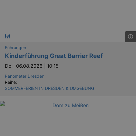
YSC
Ses
Google LLC
.youtube.com
kulturkalender_dresden_session
staging.kulturkalender-
2 h
Führungen
dresden.de
Kinderführung Great Barrier Reef
mobile
.kulturkalender-
1 
dresden.de
Do |
06.08.2026 | 10:15
PHPSESSID
4 
PHP.net
Panometer Dresden
staging.kulturkalender-
mo
dresden.de
Reihe:
SOMMERFERIEN IN DRESDEN & UMGEBUNG