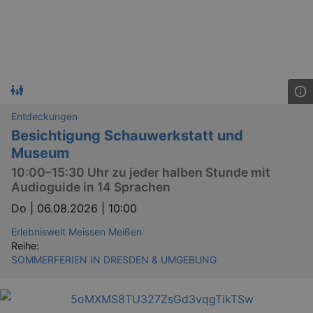
Läuft
Name
Provider / Domain
Besch
ab
CookieScriptConsent
29
This c
CookieScript
days
used 
.kulturkalender-
7
Cooki
dresden.de
hours
Script
servic
reme
visito
conse
Entdeckungen
prefer
Besichtigung Schauwerkstatt und
It is 
for Co
Museum
Script
cooki
10:00–15:30 Uhr zu jeder halben Stunde mit
banne
work
Audioguide in 14 Sprachen
proper
Do |
06.08.2026 | 10:00
XSRF-TOKEN
www.kulturkalender-
2
This c
dresden.de
hours
writte
Erlebniswelt Meissen Meißen
help w
securi
Reihe:
preve
SOMMERFERIEN IN DRESDEN & UMGEBUNG
Cross-
Reque
Forge
attack
XSRF-TOKEN
staging.kulturkalender-
2
This c