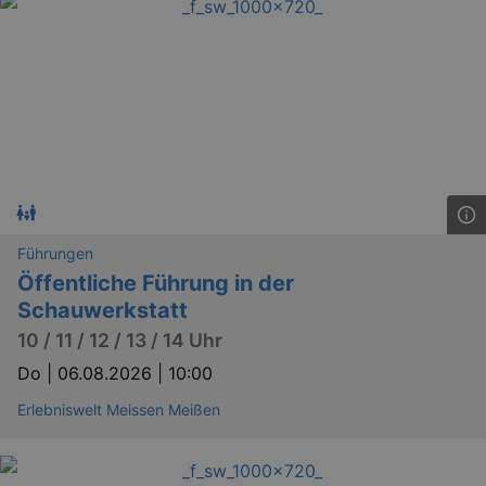
.eventim.de
tis
www.eventim.de
mo
tis
.theadex.com
mo
RXSESSID
.kulturkalender-
dresden.reservix.de
min
OptanonConsent
1 
OneTrust LLC
.reservix.de
Führungen
Öffentliche Führung in der
Schauwerkstatt
10 / 11 / 12 / 13 / 14 Uhr
Do |
06.08.2026 | 10:00
Erlebniswelt Meissen Meißen