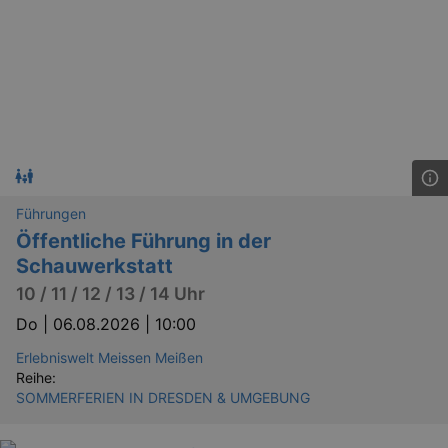
Führungen
Öffentliche Führung in der
Schauwerkstatt
10 / 11 / 12 / 13 / 14 Uhr
Do |
06.08.2026 | 10:00
_ga
2 
Google LLC
.kulturkalender-
Erlebniswelt Meissen Meißen
dresden.reservix.de
Reihe:
SOMMERFERIEN IN DRESDEN & UMGEBUNG