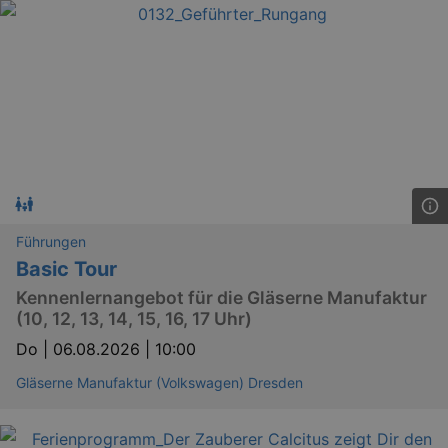
_gid
1 
Google LLC
.kulturkalender-
dresden.de
Führungen
Basic Tour
Kennenlernangebot für die Gläserne Manufaktur
_gat
Google LLC
mi
.kulturkalender-
(10, 12, 13, 14, 15, 16, 17 Uhr)
dresden.de
Do |
06.08.2026 | 10:00
Gläserne Manufaktur (Volkswagen) Dresden