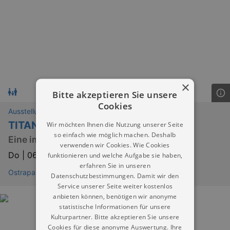
×
Bitte akzeptieren Sie unsere
Cookies
Ausstellungen
TITANIC
Wir möchten Ihnen die Nutzung unserer Seite
so einfach wie möglich machen. Deshalb
Eine immersive Reise
verwenden wir Cookies. Wie Cookies
Do |
06.08.2026 | 10:00
funktionieren und welche Aufgabe sie haben,
erfahren Sie in unseren
Ostrapark Dresden
Datenschutzbestimmungen. Damit wir den
Service unserer Seite weiter kostenlos
anbieten können, benötigen wir anonyme
statistische Informationen für unsere
Kulturpartner. Bitte akzeptieren Sie unsere
Cookies für diese anonyme Auswertung. Ihre