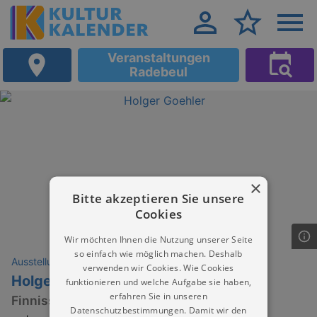
Veranstaltungen
Radebeul
×
Bitte akzeptieren Sie unsere
Cookies
Wir möchten Ihnen die Nutzung unserer Seite
so einfach wie möglich machen. Deshalb
Ausstellungen
verwenden wir Cookies. Wie Cookies
Holger Göhler Fotografie
funktionieren und welche Aufgabe sie haben,
erfahren Sie in unseren
Finnissage
Datenschutzbestimmungen. Damit wir den