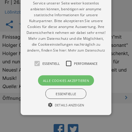
Fr |
26.06.2026 | 19:00
Service unserer Seite weiter kostenlos
anbieten können, benötigen wir anonyme
Lößnitzbar Radebeul
statistische Informationen für unsere
Kulturpartner. Bitte akzeptieren Sie unsere
Cookies für diese anonyme Auswertung. Ihre
Datensicherheit nehmen wir dabei sehr ernst!
Finissage der Fotoausstellung "Licht und schatten"mit
Mehr zum Datenschutz und die Möglichkeit,
die Cookieeinstellungen nachträglich zu
Holger Goehler und Olaf und Valeriya - Duo "Konsonant"
ändern, finden Sie hier:
Mehr zum Datenschutz
Holger hat uns diese wunderbare Ausstellung geschenkt,
und nun nimmt er sie wieder mit und macht Platz für
ESSENTIELL
PERFORMANCE
Neues! Aber er verabschiedet sich mit Anwesenheit und
Musik!
ALLE COOKIES AKZEPTIEREN
Quelle: Kulturkalender Dresden
ESSENTIELLE
Öffnungszeiten
DETAILS ANZEIGEN
Essentiell
Performance