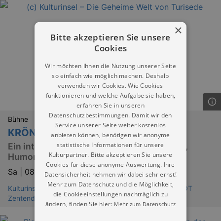
×
Bitte akzeptieren Sie unsere
Cookies
Wir möchten Ihnen die Nutzung unserer Seite
so einfach wie möglich machen. Deshalb
verwenden wir Cookies. Wie Cookies
funktionieren und welche Aufgabe sie haben,
erfahren Sie in unseren
Datenschutzbestimmungen. Damit wir den
Bühne
Service unserer Seite weiter kostenlos
KRÖNUM - Das Kürbiskomplott
anbieten können, benötigen wir anonyme
statistische Informationen für unsere
Ein interaktives Theaterstück voller Magie,
Kulturpartner. Bitte akzeptieren Sie unsere
Humor und Überraschungen
Cookies für diese anonyme Auswertung. Ihre
Sa |
08.08.2026 | 18:00
Datensicherheit nehmen wir dabei sehr ernst!
Mehr zum Datenschutz und die Möglichkeit,
Kulturinsel - Die Geheime Welt von Turisede Neißeaue OT
die Cookieeinstellungen nachträglich zu
Zentendorf
ändern, finden Sie hier:
Mehr zum Datenschutz