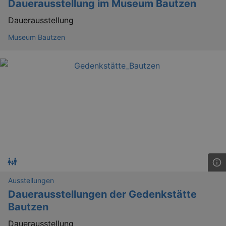
Dauerausstellung im Museum Bautzen
Dauerausstellung
Museum Bautzen
Ausstellungen
_gid
1 
Google LLC
Dauerausstellungen der Gedenkstätte
.kulturkalender-
Bautzen
dresden.reservix.de
Dauerausstellung