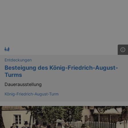
Entdeckungen
_gat
Google LLC
Besteigung des König-Friedrich-August-
mi
.kulturkalender-
dresden.de
Turms
Dauerausstellung
König-Friedrich-August-Turm