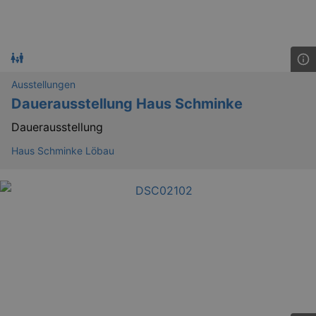
tis
.theadex.com
mo
RXSESSID
.kulturkalender-
dresden.reservix.de
min
OptanonConsent
1 
OneTrust LLC
.reservix.de
Ausstellungen
Dauerausstellung Haus Schminke
Dauerausstellung
Haus Schminke Löbau