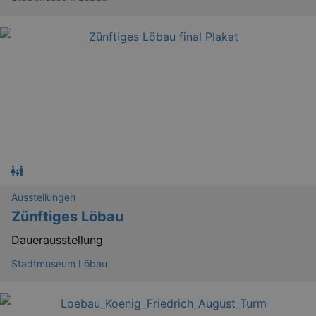
Ausstellungen
Zünftiges Löbau
Dauerausstellung
Stadtmuseum Löbau
_gid
1 
Google LLC
.kulturkalender-
dresden.de