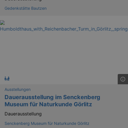
Gedenkstätte Bautzen
_gat_UA-12823294-20
.kulturkalender-
dresden.reservix.de
mi
Ausstellungen
Dauerausstellung im Senckenberg
Museum für Naturkunde Görlitz
Dauerausstellung
Senckenberg Museum für Naturkunde Görlitz