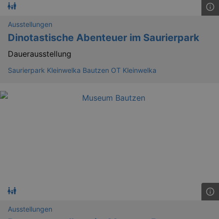
Ausstellungen
Dinotastische Abenteuer im Saurierpark
Dauerausstellung
Saurierpark Kleinwelka Bautzen OT Kleinwelka
_ga
2 
Google LLC
.kulturkalender-
dresden.reservix.de
Ausstellungen