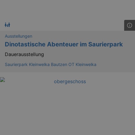
Ausstellungen
Dinotastische Abenteuer im Saurierpark
_gat_UA-12823294-20
.kulturkalender-
dresden.reservix.de
mi
Dauerausstellung
Saurierpark Kleinwelka Bautzen OT Kleinwelka