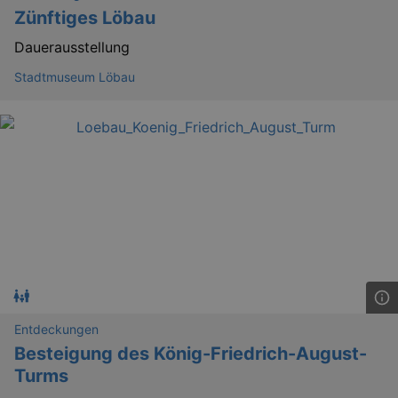
Zünftiges Löbau
Dauerausstellung
Stadtmuseum Löbau
Lä
Name
Provider / Domain
kulturkalender_dresden_session
www.kulturkalender-
2 h
dresden.de
_ga
2 
Google LLC
.kulturkalender-
dresden.de
Entdeckungen
Besteigung des König-Friedrich-August-
Turms