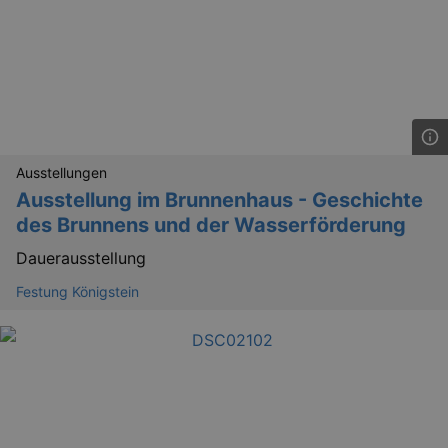
Ausstellungen
Ausstellung im Brunnenhaus - Geschichte
des Brunnens und der Wasserförderung
Dauerausstellung
Festung Königstein
_gid
1 
Google LLC
.kulturkalender-
dresden.reservix.de