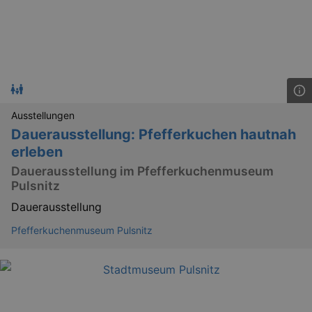
dresden.reservix.de
min
OptanonConsent
1 
OneTrust LLC
.reservix.de
Ausstellungen
Dauerausstellung: Pfefferkuchen hautnah
erleben
Dauerausstellung im Pfefferkuchenmuseum
Pulsnitz
Dauerausstellung
Pfefferkuchenmuseum Pulsnitz