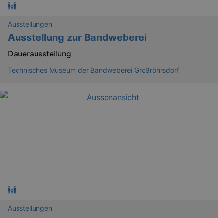
Ausstellungen
Ausstellung zur Bandweberei
GPS
Google LLC
min
.youtube.com
Dauerausstellung
VISITOR_INFO1_LIVE
Google LLC
Technisches Museum der Bandweberei Großröhrsdorf
mo
.youtube.com
YSC
Ses
Google LLC
.youtube.com
Ausstellungen