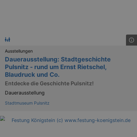
Ausstellungen
Dauerausstellung: Stadtgeschichte
_ga
2 
Google LLC
Pulsnitz - rund um Ernst Rietschel,
.kulturkalender-
dresden.reservix.de
Blaudruck und Co.
Entdecke die Geschichte Pulsnitz!
Dauerausstellung
Stadtmuseum Pulsnitz