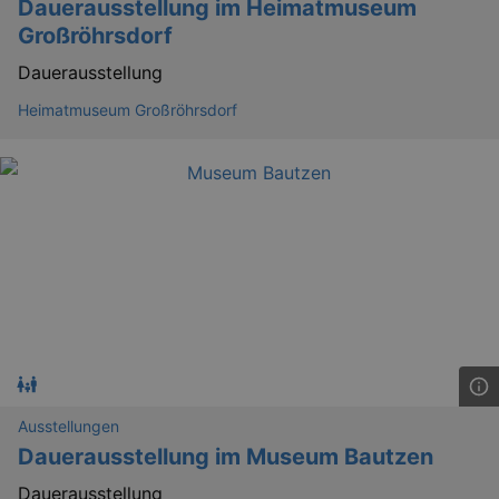
Dauerausstellung im Heimatmuseum
kulturkalender_dresden_session
staging.kulturkalender-
2 h
Großröhrsdorf
dresden.de
Dauerausstellung
mobile
.kulturkalender-
1 
dresden.de
Heimatmuseum Großröhrsdorf
PHPSESSID
4 
PHP.net
staging.kulturkalender-
mo
dresden.de
Ausstellungen
Dauerausstellung im Museum Bautzen
Dauerausstellung