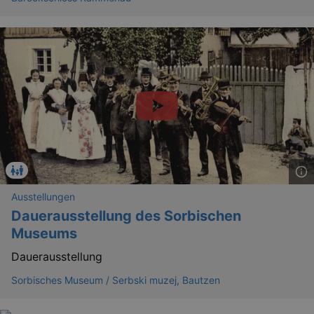
_gat
Google LLC
mi
.kulturkalender-
dresden.de
Ausstellungen
Dauerausstellung des Sorbischen
Museums
Dauerausstellung
Sorbisches Museum / Serbski muzej, Bautzen
bm_sz
4 h
The Rocket Science
Group LLC