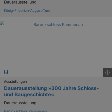
Dauerausstellung
König-Friedrich-August-Turm
Ausstellungen
_gid
1 
Google LLC
Dauerausstellung »300 Jahre Schloss-
.kulturkalender-
dresden.de
und Baugeschichte«
Dauerausstellung
Barockschloss Rammenau