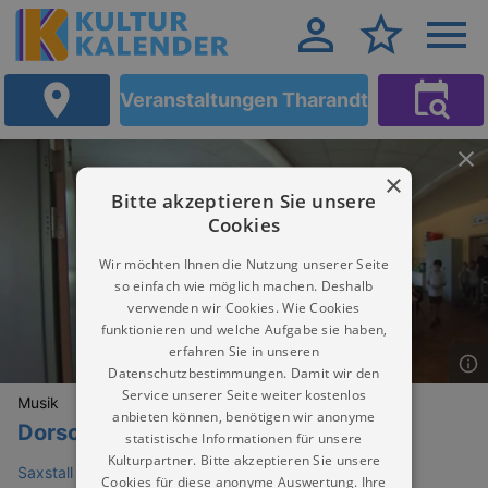
Veranstaltungen Tharandt
×
Bitte akzeptieren Sie unsere
Cookies
Wir möchten Ihnen die Nutzung unserer Seite
so einfach wie möglich machen. Deshalb
verwenden wir Cookies. Wie Cookies
funktionieren und welche Aufgabe sie haben,
erfahren Sie in unseren
Datenschutzbestimmungen. Damit wir den
Service unserer Seite weiter kostenlos
Musik
anbieten können, benötigen wir anonyme
Dorschner Macht Musik
statistische Informationen für unsere
Kulturpartner. Bitte akzeptieren Sie unsere
Saxstall Pohrsdorf (bei Tharandt)
Cookies für diese anonyme Auswertung. Ihre