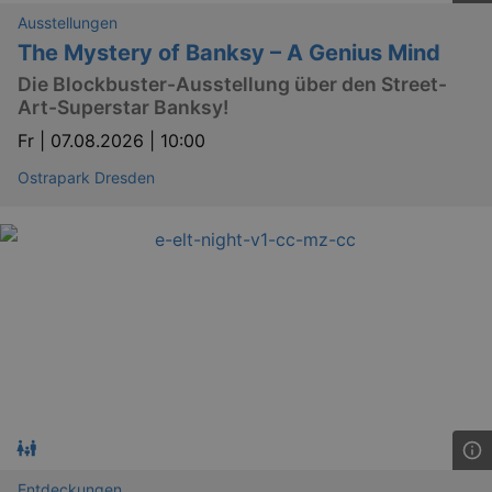
Ausstellungen
The Mystery of Banksy – A Genius Mind
Die Blockbuster-Ausstellung über den Street-
Art-Superstar Banksy!
Fr |
07.08.2026 | 10:00
Ostrapark Dresden
GPS
Google LLC
min
.youtube.com
VISITOR_INFO1_LIVE
Google LLC
mo
.youtube.com
Entdeckungen