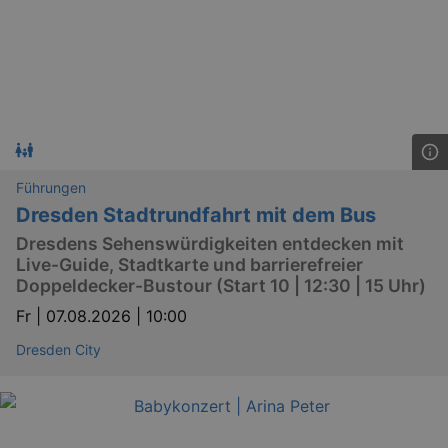
Läuft
Name
Provider / Domain
Besch
ab
CookieScriptConsent
29
This c
CookieScript
days
used 
.kulturkalender-
7
Cooki
dresden.de
hours
Script
servic
reme
visito
conse
prefer
Führungen
It is 
for Co
Dresden Stadtrundfahrt mit dem Bus
Script
cooki
Dresdens Sehenswürdigkeiten entdecken mit
banne
work
Live-Guide, Stadtkarte und barrierefreier
proper
Doppeldecker-Bustour (Start 10 | 12:30 | 15 Uhr)
XSRF-TOKEN
www.kulturkalender-
2
This c
Fr |
07.08.2026 | 10:00
dresden.de
hours
writte
help w
securi
Dresden City
preve
Cross-
Reque
Forge
attack
XSRF-TOKEN
staging.kulturkalender-
2
This c