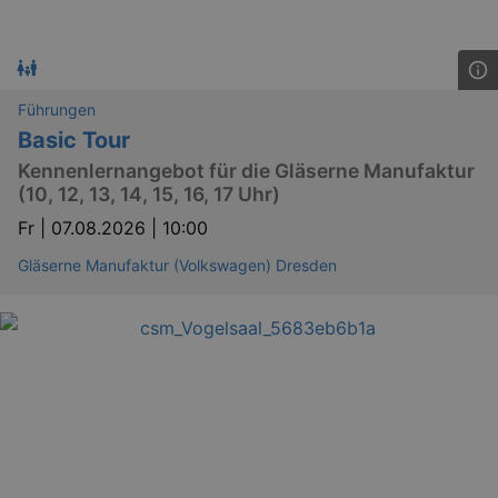
Führungen
bm_sz
4 h
The Rocket Science
Group LLC
Basic Tour
.eventim.de
Kennenlernangebot für die Gläserne Manufaktur
axd
www.eventim.de
(10, 12, 13, 14, 15, 16, 17 Uhr)
mo
Fr |
07.08.2026 | 10:00
axd
.theadex.com
mo
Gläserne Manufaktur (Volkswagen) Dresden
IDE
1 
Google LLC
.doubleclick.net
_abck
1 
Akamai Technologies