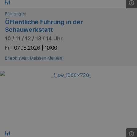
Führungen
Öffentliche Führung in der
Schauwerkstatt
10 / 11 / 12 / 13 / 14 Uhr
Fr |
07.08.2026 | 10:00
Erlebniswelt Meissen Meißen
_ga
2 
Google LLC
.kulturkalender-
dresden.reservix.de