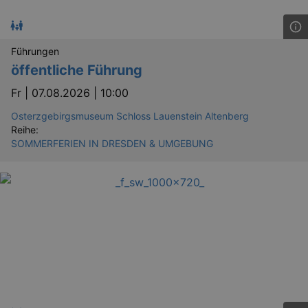
.eventim.de
tis
www.eventim.de
mo
Führungen
tis
.theadex.com
öffentliche Führung
mo
RXSESSID
.kulturkalender-
Fr |
07.08.2026 | 10:00
dresden.reservix.de
min
Osterzgebirgsmuseum Schloss Lauenstein Altenberg
OptanonConsent
1 
OneTrust LLC
.reservix.de
Reihe:
SOMMERFERIEN IN DRESDEN & UMGEBUNG