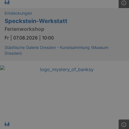
_gid
1 
Google LLC
.kulturkalender-
dresden.reservix.de
Entdeckungen
Speckstein-Werkstatt
Ferienworkshop
Fr |
07.08.2026 | 10:00
Städtische Galerie Dresden - Kunstsammlung (Museum
Dresden)
_gat_UA-12823294-20
.kulturkalender-
dresden.reservix.de
mi