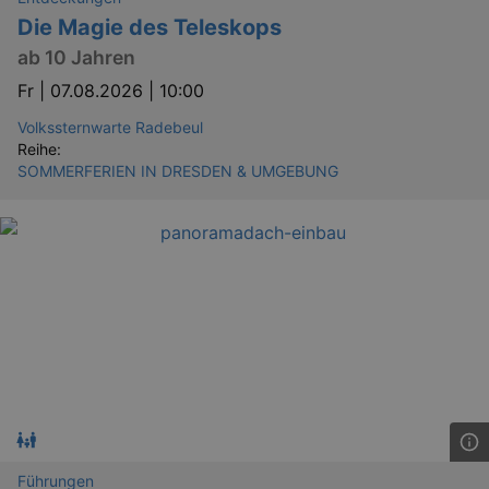
Die Magie des Teleskops
ab 10 Jahren
YSC
Ses
Google LLC
.youtube.com
Fr |
07.08.2026 | 10:00
Volkssternwarte Radebeul
Reihe:
kulturkalender_dresden_session
staging.kulturkalender-
2 h
SOMMERFERIEN IN DRESDEN & UMGEBUNG
dresden.de
mobile
.kulturkalender-
1 
dresden.de
PHPSESSID
4 
PHP.net
staging.kulturkalender-
mo
dresden.de
Führungen