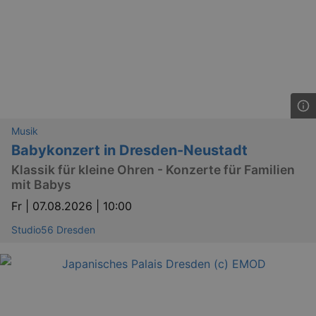
dresden.de
hours
writte
help w
securi
preve
Cross-
Reque
Forge
attack
Musik
Babykonzert in Dresden-Neustadt
Klassik für kleine Ohren - Konzerte für Familien
mit Babys
Lä
Name
Provider / Domain
Fr |
07.08.2026 | 10:00
kulturkalender_dresden_session
www.kulturkalender-
2 h
dresden.de
Studio56 Dresden
_ga
2 
Google LLC
.kulturkalender-
dresden.de