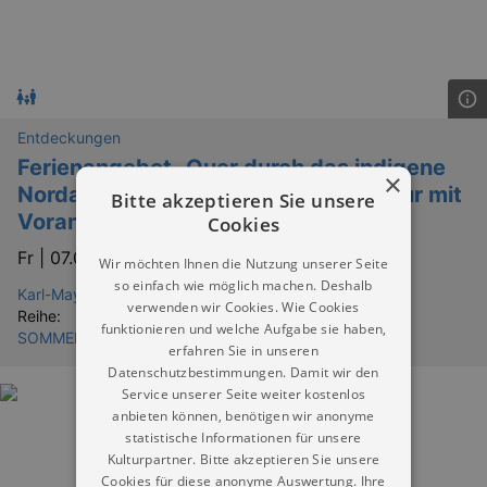
Entdeckungen
Ferienangebot „Quer durch das indigene
×
Nordamerika. Eine kreative Reise“ (nur mit
Bitte akzeptieren Sie unsere
Voranmeldung)
Cookies
Fr |
07.08.2026 | 10:00
Wir möchten Ihnen die Nutzung unserer Seite
so einfach wie möglich machen. Deshalb
Karl-May-Museum Radebeul
verwenden wir Cookies. Wie Cookies
Reihe:
funktionieren und welche Aufgabe sie haben,
SOMMERFERIEN IN DRESDEN & UMGEBUNG
erfahren Sie in unseren
Datenschutzbestimmungen. Damit wir den
Service unserer Seite weiter kostenlos
anbieten können, benötigen wir anonyme
statistische Informationen für unsere
Kulturpartner. Bitte akzeptieren Sie unsere
Cookies für diese anonyme Auswertung. Ihre