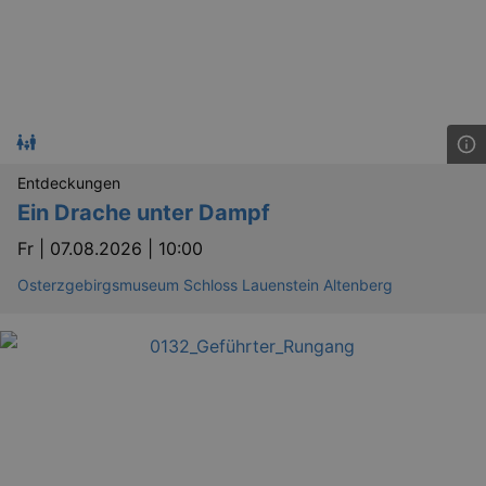
_gid
1 
Google LLC
.kulturkalender-
dresden.de
Entdeckungen
Ein Drache unter Dampf
Fr |
07.08.2026 | 10:00
Osterzgebirgsmuseum Schloss Lauenstein Altenberg
_gat
Google LLC
mi
.kulturkalender-
dresden.de