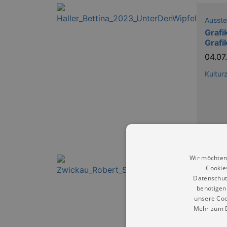
Ausste
Grafi
Grafi
04.0
Kultur
Wir möchten
Cookie
Ausste
Datenschut
Schum
benötigen 
Sonde
unsere Coo
12.0
Mehr zum D
Rober