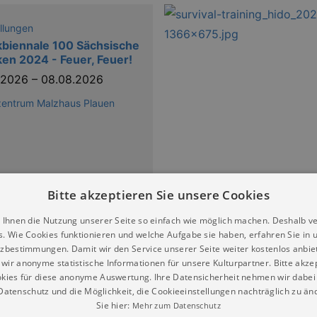
llungen
kbiennale 100 Sächsische
ken 2024 - Feuer, Feuer!
7.2026
–
08.08.2026
zentrum Malzhaus Plauen
Bitte akzeptieren Sie unsere Cookies
 Ihnen die Nutzung unserer Seite so einfach wie möglich machen. Deshalb v
s. Wie Cookies funktionieren und welche Aufgabe sie haben, erfahren Sie in 
llungen
zbestimmungen. Damit wir den Service unserer Seite weiter kostenlos anbie
ann und seine Dichter
wir anonyme statistische Informationen für unsere Kulturpartner. Bitte akze
rausstellung
kies für diese anonyme Auswertung. Ihre Datensicherheit nehmen wir dabei 
4.2026
–
16.08.2026
atenschutz und die Möglichkeit, die Cookieeinstellungen nachträglich zu änd
Sie hier:
Mehr zum Datenschutz
t Schumann Haus Zwickau