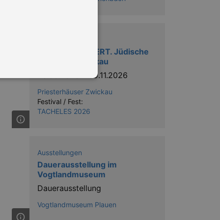
Ausstellungen
ERINNERNS_WERT. Jüdische
Spuren in Zwickau
26.06.2026
–
09.11.2026
Priesterhäuser Zwickau
Festival / Fest:
TACHELES 2026
in Ihren account. Ohne diese
Ausstellungen
mber visitor cookie consent
Dauerausstellung im
 banner to work properly.
Vogtlandmuseum
Dauerausstellung
nting Cross-Site Request Forgery
Vogtlandmuseum Plauen
nting Cross-Site Request Forgery