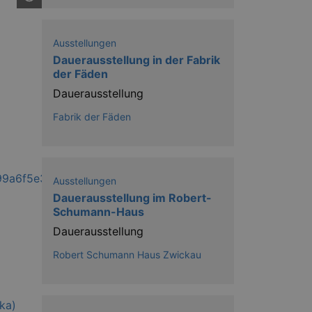
Ausstellungen
Dauerausstellung in der Fabrik
der Fäden
Dauerausstellung
niversal Analytics - which is a
Fabrik der Fäden
y used analytics service. This
by assigning a randomly
s included in each page request
ion and campaign data for the
 expire after 2 years, although
Ausstellungen
niversal Analytics. This
Dauerausstellung im Robert-
 2017 no information is
nd update a unique value for
Schumann-Haus
Dauerausstellung
niversal Analytics, according
quest rate - limiting the
Robert Schumann Haus Zwickau
ires after 10 minutes.