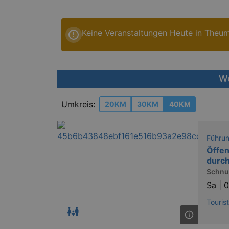
Keine Veranstaltungen Heute in Theu
We
Umkreis:
20KM
30KM
40KM
Führu
Öffen
durc
Schnup
Sa |
0
Touris