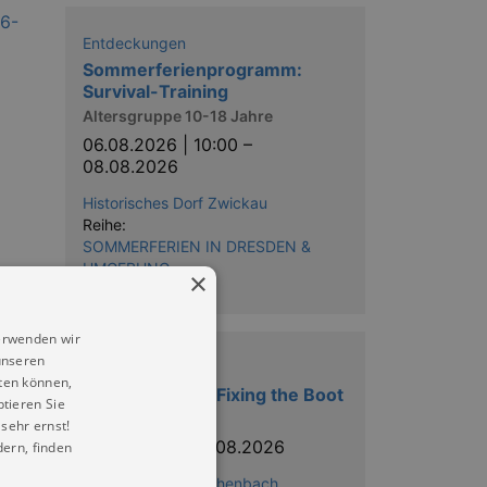
Entdeckungen
Sommerferienprogramm:
Survival-Training
Altersgruppe 10-18 Jahre
06.08.2026 | 10:00
–
08.08.2026
Historisches Dorf Zwickau
Reihe:
SOMMERFERIEN IN DRESDEN &
UMGEBUNG
×
erwenden wir
unseren
Entdeckungen
ten können,
Escape Room - Fixing the Boot
ptieren Sie
13 -19 Uhr
sehr ernst!
24.07.2026
–
16.08.2026
ern, finden
Neuberinhaus Reichenbach