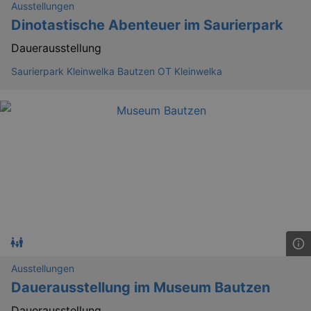
Ausstellungen
Dinotastische Abenteuer im Saurierpark
Dauerausstellung
Saurierpark Kleinwelka Bautzen OT Kleinwelka
_ga
2 
Google LLC
.kulturkalender-
dresden.reservix.de
Ausstellungen
Dauerausstellung im Museum Bautzen
Dauerausstellung