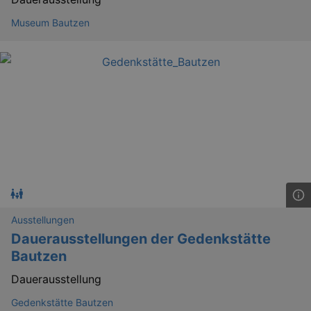
Museum Bautzen
Ausstellungen
Dauerausstellungen der Gedenkstätte
_gid
1 
Google LLC
Bautzen
.kulturkalender-
dresden.reservix.de
Dauerausstellung
Gedenkstätte Bautzen