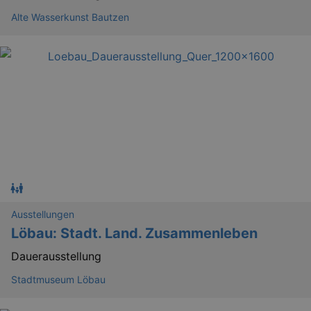
attack
Alte Wasserkunst Bautzen
Lä
Name
Provider / Domain
kulturkalender_dresden_session
www.kulturkalender-
2 h
dresden.de
_ga
2 
Google LLC
.kulturkalender-
dresden.de
Ausstellungen
Löbau: Stadt. Land. Zusammenleben
Dauerausstellung
Stadtmuseum Löbau