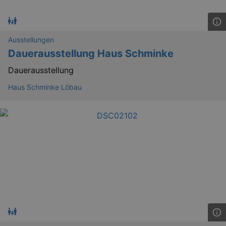
mo
RXSESSID
.kulturkalender-
dresden.reservix.de
min
OptanonConsent
1 
OneTrust LLC
Ausstellungen
.reservix.de
Dauerausstellung Haus Schminke
Dauerausstellung
Haus Schminke Löbau