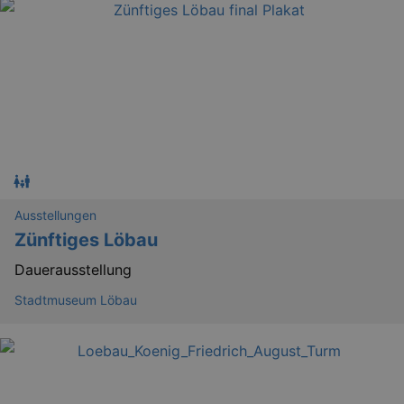
Ausstellungen
Zünftiges Löbau
Dauerausstellung
Stadtmuseum Löbau
_gid
1 
Google LLC
.kulturkalender-
dresden.de