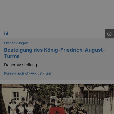
Entdeckungen
Besteigung des König-Friedrich-August-
_gat
Google LLC
Turms
mi
.kulturkalender-
dresden.de
Dauerausstellung
König-Friedrich-August-Turm