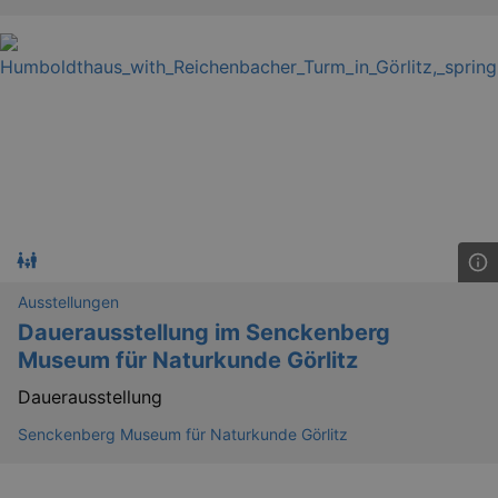
_gat_UA-12823294-20
.kulturkalender-
dresden.reservix.de
mi
Ausstellungen
Dauerausstellung im Senckenberg
Museum für Naturkunde Görlitz
Dauerausstellung
Senckenberg Museum für Naturkunde Görlitz