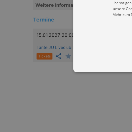
benötigen 
Weitere Informationen
unsere Coo
Mehr zum D
Termine
15.01.2027 20:00
Tante JU Liveclub Dresden
Tickets
Essentielle Cookies werden für 
Cookies funktioniert unsere Webs
Name
Provid
CookieScriptConsent
Cookie
.kultu
dresde