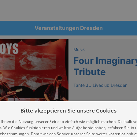
Veranstaltungen Dresden
Musik
Four Imaginar
Tribute
Tante JU Liveclub Dresden
Bitte akzeptieren Sie unsere Cookies
 Ihnen die Nutzung unserer Seite so einfach wie möglich machen. Deshalb v
s. Wie Cookies funktionieren und welche Aufgabe sie haben, erfahren Sie in 
zbestimmungen. Damit wir den Service unserer Seite weiter kostenlos anbie