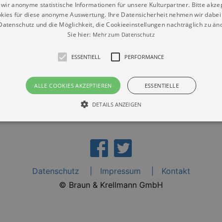
wir anonyme statistische Informationen für unsere Kulturpartner. Bitte akze
kies für diese anonyme Auswertung. Ihre Datensicherheit nehmen wir dabei 
atenschutz und die Möglichkeit, die Cookieeinstellungen nachträglich zu änd
Sie hier:
Mehr zum Datenschutz
ESSENTIELL
PERFORMANCE
3
A
ALLE COOKIES AKZEPTIEREN
ESSENTIELLE
T
DETAILS ANZEIGEN
Essentiell
Performance
die grundlegenden Funktionen unserer Webseite gebraucht. Zum Beispiel für das Login 
eite nicht.
Datenschutz
Impressum
Kontakt
Läuft
© Braun & Krellmann GmbH
er / Domain
Beschreibung
ab
29
This cookie is used by Cookie-Script.com service to reme
Script
days 7
preferences. It is necessary for Cookie-Script.com cookie
rkalender-
hours
n.de