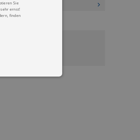
ptieren Sie
sehr ernst!
ern, finden
0.04.2027 20:00
lter Gasometer Zwickau
ickets
in Ihren account. Ohne diese
mber visitor cookie consent
 banner to work properly.