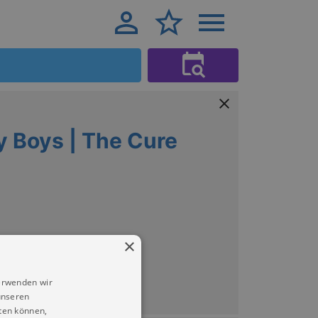
y Boys | The Cure
×
erwenden wir
unseren
ten können,