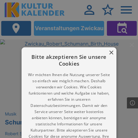
Veranstaltungen Zwickau
×
Bitte akzeptieren Sie unsere
Cookies
Wir möchten Ihnen die Nutzung unserer Seite
so einfach wie möglich machen. Deshalb
verwenden wir Cookies. Wie Cookies
funktionieren und welche Aufgabe sie haben,
erfahren Sie in unseren
Datenschutzbestimmungen. Damit wir den
Service unserer Seite weiter kostenlos
Musik
anbieten können, benötigen wir anonyme
Schumann-Fest: KONzert
statistische Informationen für unsere
Kulturpartner. Bitte akzeptieren Sie unsere
Robert Schumann Haus Zwickau
Cookies für diese anonyme Auswertung. Ihre