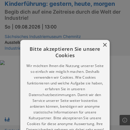
Kinderführung: gestern, heute, morgen
Begib dich auf eine Zeitreise durch die Welt der
Industrie!
So |
09.08.2026 | 13:00
Sächsisches Industriemuseum Chemnitz
×
Ausstellungen:
Bitte akzeptieren Sie unsere
Industrie im Wandel erleben
Cookies
Wir möchten Ihnen die Nutzung unserer Seite
so einfach wie möglich machen. Deshalb
verwenden wir Cookies. Wie Cookies
funktionieren und welche Aufgabe sie haben,
erfahren Sie in unseren
Datenschutzbestimmungen. Damit wir den
Service unserer Seite weiter kostenlos
anbieten können, benötigen wir anonyme
statistische Informationen für unsere
Kulturpartner. Bitte akzeptieren Sie unsere
Cookies für diese anonyme Auswertung. Ihre
Datensicherheit nehmen wir dabei sehr ernst!