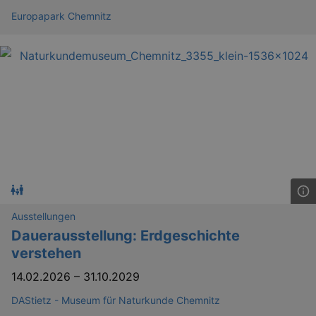
_gid
1 
Google LLC
.kulturkalender-
Europapark Chemnitz
dresden.de
_gat
Google LLC
mi
.kulturkalender-
Ausstellungen
dresden.de
Dauerausstellung: Erdgeschichte
verstehen
14.02.2026
–
31.10.2029
DAStietz - Museum für Naturkunde Chemnitz