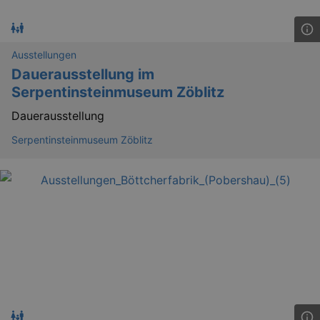
Ausstellungen
Dauerausstellung im
Serpentinsteinmuseum Zöblitz
Dauerausstellung
Serpentinsteinmuseum Zöblitz
_gid
1 
Google LLC