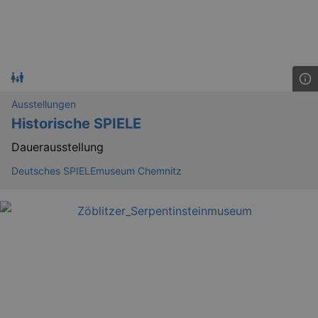
Ausstellungen
Historische SPIELE
Dauerausstellung
Deutsches SPIELEmuseum Chemnitz
_ga
2 
Google LLC
.kulturkalender-
dresden.reservix.de