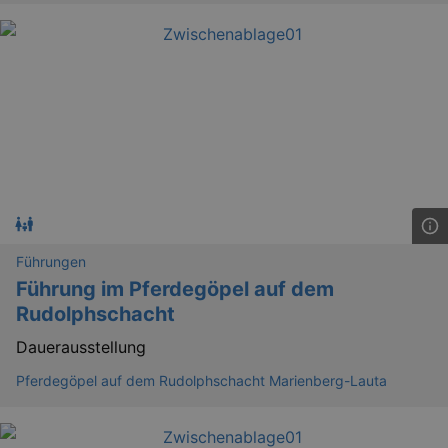
bm_sz
4 h
The Rocket Science
Group LLC
.eventim.de
axd
www.eventim.de
mo
axd
.theadex.com
mo
IDE
1 
Google LLC
.doubleclick.net
Führungen
Führung im Pferdegöpel auf dem
Rudolphschacht
Dauerausstellung
Pferdegöpel auf dem Rudolphschacht Marienberg-Lauta
_abck
1 
Akamai Technologies
.eventim.de