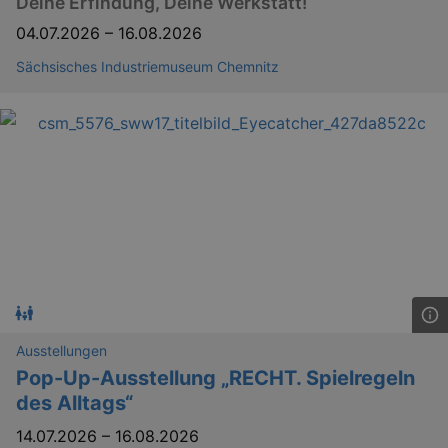
Deine Erfindung, Deine Werkstatt!
help w
securi
04.07.2026
–
16.08.2026
preve
Cross-
Reque
Sächsisches Industriemuseum Chemnitz
Forge
attack
Lä
Name
Provider / Domain
kulturkalender_dresden_session
www.kulturkalender-
2 h
dresden.de
_ga
2 
Google LLC
Ausstellungen
.kulturkalender-
dresden.de
Pop-Up-Ausstellung „RECHT. Spielregeln
des Alltags“
14.07.2026
–
16.08.2026