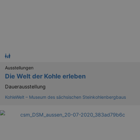
tis
www.eventim.de
mo
tis
.theadex.com
mo
RXSESSID
.kulturkalender-
dresden.reservix.de
min
OptanonConsent
1 
OneTrust LLC
.reservix.de
Ausstellungen
Die Welt der Kohle erleben
Dauerausstellung
KohleWelt – Museum des sächsischen Steinkohlenbergbaus