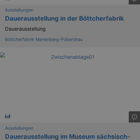
.kulturkalender-
dresden.reservix.de
Ausstellungen
Dauerausstellung in der Böttcherfabrik
Dauerausstellung
Böttcherfabrik Marienberg-Pobershau
_gat_UA-12823294-20
.kulturkalender-
dresden.reservix.de
mi
Ausstellungen
Dauerausstellung im Museum sächsisch-