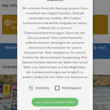
hier informieren!
Wir möchten Ihnen die Nutzung unserer Seite
so einfach wie möglich machen. Deshalb
verwenden wir Cookies. Wie Cookies
Keine Veranstaltungen Musik in Annaberg-
funktionieren und welche Aufgabe sie haben,
Buchholz heute
erfahren Sie in unseren
Datenschutzbestimmungen. Damit wir den
Service unserer Seite weiter kostenlos
anbieten können, benötigen wir anonyme
Weitere Veranstaltungen Musik im Umkreis von
statistische Informationen für unsere
Kulturpartner. Bitte akzeptieren Sie unsere
Annaberg-Buchholz heute
Cookies für diese anonyme Auswertung. Ihre
Datensicherheit nehmen wir dabei sehr ernst!
Umkreis:
20KM
30KM
40KM
Mehr zum Datenschutz und die Möglichkeit,
die Cookieeinstellungen nachträglich zu
ändern, finden Sie hier:
Mehr zum Datenschutz
ESSENTIELL
PERFORMANCE
ALLE COOKIES AKZEPTIEREN