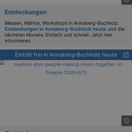
Entdeckungen
Messen, Märkte, Workshops in Annaberg-Buchholz.
_gat
Google LLC
Entdeckungen in Annaberg-Buchholz heute
und die
mi
.kulturkalender-
nächsten Monate. Einfach und schnell. Jetzt hier
dresden.de
informieren.
Eintritt frei in Annaberg-Buchholz heute
bm_sz
4 h
The Rocket Science
Group LLC
.eventim.de
axd
www.eventim.de
mo
axd
.theadex.com