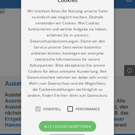
Cookies
heute
Wir möchten Ihnen die Nutzung unserer Seite
so einfach wie möglich machen. Deshalb
verwenden wir Cookies. Wie Cookies
funktionieren und welche Aufgabe sie haben,
erfahren Sie in unseren
Datenschutzbestimmungen. Damit wir den
Service unserer Seite weiter kostenlos
anbieten können, benötigen wir anonyme
statistische Informationen für unsere
Kulturpartner. Bitte akzeptieren Sie unsere
Cookies für diese anonyme Auswertung. Ihre
Datensicherheit nehmen wir dabei sehr ernst!
Ausstellungen
Mehr zum Datenschutz und die Möglichkeit,
die Cookieeinstellungen nachträglich zu
Ausstellungen in Annaberg-Buchholz heute.
ändern, finden Sie hier:
Mehr zum Datenschutz
Ausstellungskalender für Annaberg-Buchholz
. Alle
Ausstellungen in Annaberg-Buchholz heute (Link), den
ESSENTIELL
PERFORMANCE
nächsten Wochen und Monaten. Besuchen Sie z.B. das
Erzgebirgsmuseum Annaberg
oder den
Frohnauer
Hammer
. Einfach und schnell. Jetzt hier informieren!
ALLE COOKIES AKZEPTIEREN