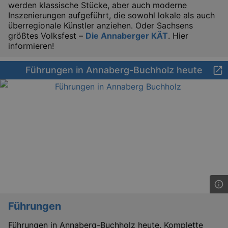
werden klassische Stücke, aber auch moderne
Script
cooki
Inszenierungen aufgeführt, die sowohl lokale als auch
banne
überregionale Künstler anziehen. Oder Sachsens
work
größtes Volksfest –
Die Annaberger KÄT
. Hier
proper
informieren!
XSRF-TOKEN
www.kulturkalender-
2
This c
dresden.de
hours
writte
help w
Führungen in Annaberg-Buchholz heute
securi
preve
Cross-
Reque
Forge
attack
XSRF-TOKEN
staging.kulturkalender-
2
This c
dresden.de
hours
writte
help w
securi
preve
Cross-
Reque
Forge
attack
Führungen
Führungen in Annaberg-Buchholz heute. Komplette