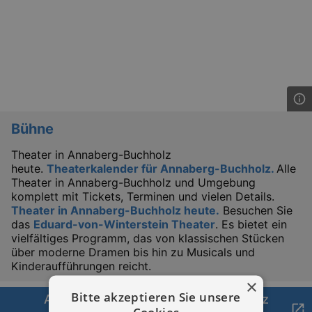
Bühne
Theater in Annaberg-Buchholz
heute.
Theaterkalender für Annaberg-Buchholz.
Alle
Theater in Annaberg-Buchholz und Umgebung
komplett mit Tickets, Terminen und vielen Details.
Theater in Annaberg-Buchholz heute.
Besuchen Sie
das
Eduard-von-Winterstein Theater
. Es bietet ein
vielfältiges Programm, das von klassischen Stücken
über moderne Dramen bis hin zu Musicals und
Kinderaufführungen reicht.
×
Bitte akzeptieren Sie unsere
Ausstellungen in Annaberg-Buchholz