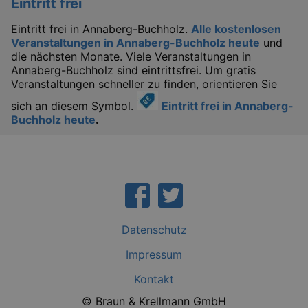
Eintritt frei
mo
Eintritt frei in Annaberg-Buchholz.
Alle kostenlosen
IDE
1 
Google LLC
.doubleclick.net
Veranstaltungen in Annaberg-Buchholz heute
und
die nächsten Monate. Viele Veranstaltungen in
Annaberg-Buchholz sind eintrittsfrei. Um gratis
Veranstaltungen schneller zu finden, orientieren Sie
sich an diesem Symbol.
Eintritt frei in Annaberg-
Buchholz heute
.
_abck
1 
Akamai Technologies
.eventim.de
tis
www.eventim.de
mo
tis
.theadex.com
Datenschutz
mo
Impressum
RXSESSID
.kulturkalender-
dresden.reservix.de
min
Kontakt
OptanonConsent
1 
OneTrust LLC
.reservix.de
© Braun & Krellmann GmbH