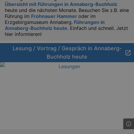
Übersicht mit Führungen in Annaberg-Buchholz
heute und die nächsten Monate. Besuchen Sie z.B. eine
Führung im
Frohnauer Hammer
oder im
Lä
Name
Provider / Domain
Erzgebirgsmuseum Annaberg.
Führungen in
Annaberg-Buchholz heute
. Einfach und schnell. Jetzt
kulturkalender_dresden_session
www.kulturkalender-
2 h
hier informieren!
dresden.de
_ga
2 
Google LLC
Lesung / Vortrag / Gespräch in Annaberg-
.kulturkalender-
dresden.de
Buchholz heute