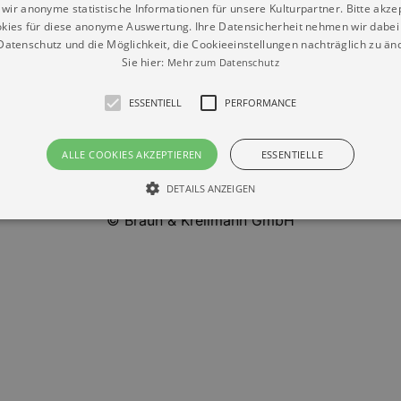
wir anonyme statistische Informationen für unsere Kulturpartner. Bitte akze
ners Weihnachten
kies für diese anonyme Auswertung. Ihre Datensicherheit nehmen wir dabei 
8.12.2026 | 19:30
atenschutz und die Möglichkeit, die Cookieeinstellungen nachträglich zu änd
Sie hier:
Mehr zum Datenschutz
ESSENTIELL
PERFORMANCE
ALLE COOKIES AKZEPTIEREN
ESSENTIELLE
DETAILS ANZEIGEN
Datenschutz
Impressum
Kontakt
© Braun & Krellmann GmbH
Essentiell
Performance
die grundlegenden Funktionen unserer Webseite gebraucht. Zum Beispiel für das Login 
eite nicht.
Läuft
er / Domain
Beschreibung
ab
29
This cookie is used by Cookie-Script.com service to reme
Script
days 7
preferences. It is necessary for Cookie-Script.com cookie
rkalender-
hours
n.de