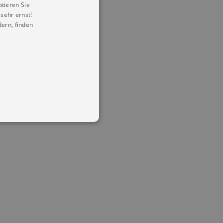
ptieren Sie
sehr ernst!
ern, finden
in Ihren account. Ohne diese
mber visitor cookie consent
 banner to work properly.