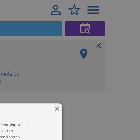
holz.de
e
×
erwenden wir
unseren
ten können,