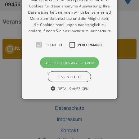
09456 Annaberg-Buchholz
Cookies für diese anonyme Auswertung. Ihre
Datensicherheit nehmen wir dabei sehr ernst!
Mehr zum Datenschutz und die Möglichkeit,
Veranstaltungen: „Marktplatz Annaberg“
die Cookieeinstellungen nachträglich zu
ändern, finden Sie hier:
Mehr zum Datenschutz
ESSENTIELL
PERFORMANCE
Keine Veranstaltungen
ALLE COOKIES AKZEPTIEREN
ESSENTIELLE
DETAILS ANZEIGEN
Datenschutz
Essentiell
Performance
Impressum
Essentielle Cookies werden für die
grundlegenden Funktionen unserer Webseite
Kontakt
gebraucht. Zum Beispiel für das Login in Ihren
account. Ohne diese Cookies funktioniert