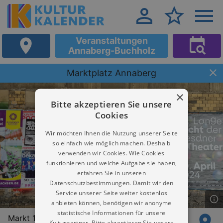
Veranstaltungen
Annaberg-Buchholz
Marktplatz Annaberg
×
Bitte akzeptieren Sie unsere
Cookies
Wir möchten Ihnen die Nutzung unserer Seite
so einfach wie möglich machen. Deshalb
verwenden wir Cookies. Wie Cookies
funktionieren und welche Aufgabe sie haben,
erfahren Sie in unseren
Datenschutzbestimmungen. Damit wir den
Service unserer Seite weiter kostenlos
anbieten können, benötigen wir anonyme
statistische Informationen für unsere
Markt 1
Kulturpartner. Bitte akzeptieren Sie unsere