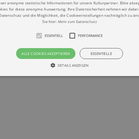
wir anonyme statistische Informationen für unsere Kulturpartner. Bitte akze
kies für diese anonyme Auswertung. Ihre Datensicherheit nehmen wir dabei 
atenschutz und die Möglichkeit, die Cookieeinstellungen nachträglich zu änd
Sie hier:
Mehr zum Datenschutz
ESSENTIELL
PERFORMANCE
Datenschutz
Impressum
Kontakt
© Braun & Krellmann GmbH
ALLE COOKIES AKZEPTIEREN
ESSENTIELLE
DETAILS ANZEIGEN
Essentiell
Performance
die grundlegenden Funktionen unserer Webseite gebraucht. Zum Beispiel für das Login 
eite nicht.
Läuft
er / Domain
Beschreibung
ab
29
This cookie is used by Cookie-Script.com service to reme
Script
days 7
preferences. It is necessary for Cookie-Script.com cookie
rkalender-
hours
n.de