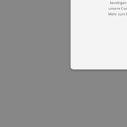
benötigen 
unsere Coo
Mehr zum D
Essentielle Cookies werden für 
Cookies funktioniert unsere Webs
Name
Provid
CookieScriptConsent
Cookie
.kultu
dresde