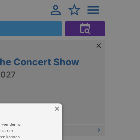
The Concert Show
2027
×
erwenden wir
unseren
ten können,