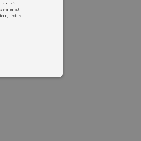
ptieren Sie
sehr ernst!
ern, finden
in Ihren account. Ohne diese
mber visitor cookie consent
 banner to work properly.