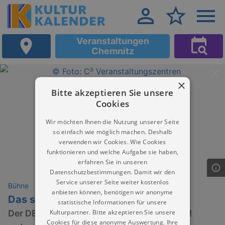
Veranstaltungen
Chemnitz
×
Bitte akzeptieren Sie unsere
Cookies
Wir möchten Ihnen die Nutzung unserer Seite
so einfach wie möglich machen. Deshalb
verwenden wir Cookies. Wie Cookies
funktionieren und welche Aufgabe sie haben,
erfahren Sie in unseren
Datenschutzbestimmungen. Damit wir den
Service unserer Seite weiter kostenlos
Bühne
anbieten können, benötigen wir anonyme
Das singende, klingende Bäumchen
statistische Informationen für unsere
Kulturpartner. Bitte akzeptieren Sie unsere
Der DEFA-Märchenklassiker - endlich LIVE!
Cookies für diese anonyme Auswertung. Ihre