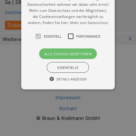
Sa |
28.11.2026 | 15:00
Datensicherheit nehmen wir dabei sehr ernst!
Mehr zum Datenschutz und die Möglichkeit,
Stadthalle Chemnitz
die Cookieeinstellungen nachträglich zu
ändern, finden Sie hier:
Mehr zum Datenschutz
Tickets
ESSENTIELL
PERFORMANCE
Weitere Informationen
ALLE COOKIES AKZEPTIEREN
ESSENTIELLE
DETAILS ANZEIGEN
Datenschutz
Impressum
Essentiell
Performance
Kontakt
Essentielle Cookies werden für die
© Braun & Krellmann GmbH
grundlegenden Funktionen unserer Webseite
gebraucht. Zum Beispiel für das Login in Ihren
account. Ohne diese Cookies funktioniert
unsere Webseite nicht.