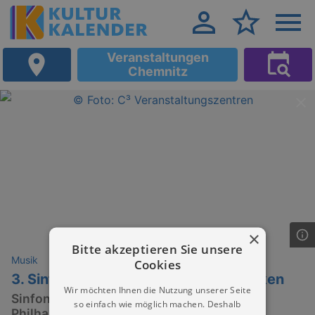
Veranstaltungen
Chemnitz
×
Bitte akzeptieren Sie unsere
Musik
Cookies
3. Sinfoniekonzert: Tragende Gedanken
Wir möchten Ihnen die Nutzung unserer Seite
Sinfoniekonzerte der Robert-Schumann-
so einfach wie möglich machen. Deshalb
Philharmonie