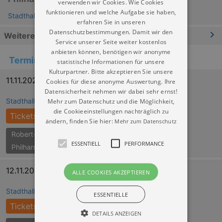
verwenden wir Cookies. Wie Cookies
funktionieren und welche Aufgabe sie haben,
Stadthalle Chemnitz
erfahren Sie in unseren
Datenschutzbestimmungen. Damit wir den
Weitere Informationen
Service unserer Seite weiter kostenlos
anbieten können, benötigen wir anonyme
Termine
statistische Informationen für unsere
Kulturpartner. Bitte akzeptieren Sie unsere
11.11.2026 19:30
Cookies für diese anonyme Auswertung. Ihre
Datensicherheit nehmen wir dabei sehr ernst!
Stadthalle Chemnitz
Mehr zum Datenschutz und die Möglichkeit,
die Cookieeinstellungen nachträglich zu
Tickets
ändern, finden Sie hier:
Mehr zum Datenschutz
Robert-Schumann-
ESSENTIELL
PERFORMANCE
Philharmonie
12.11.2026 19:00
ALLE COOKIES AKZEPTIEREN
Stadthalle Chemnitz
ESSENTIELLE
Tickets
DETAILS ANZEIGEN