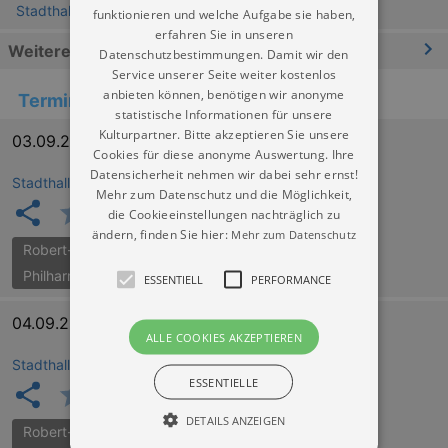
Stadthalle Chemnitz
funktionieren und welche Aufgabe sie haben,
erfahren Sie in unseren
Weitere Informationen
Datenschutzbestimmungen. Damit wir den
Service unserer Seite weiter kostenlos
anbieten können, benötigen wir anonyme
Termine
statistische Informationen für unsere
Kulturpartner. Bitte akzeptieren Sie unsere
03.09.2026 19:30
Cookies für diese anonyme Auswertung. Ihre
Datensicherheit nehmen wir dabei sehr ernst!
Stadthalle Chemnitz
Mehr zum Datenschutz und die Möglichkeit,
die Cookieeinstellungen nachträglich zu
ändern, finden Sie hier:
Mehr zum Datenschutz
Robert-Schumann-
Philharmonie
ESSENTIELL
PERFORMANCE
04.09.2026 19:00
ALLE COOKIES AKZEPTIEREN
Stadthalle Chemnitz
ESSENTIELLE
DETAILS ANZEIGEN
Robert-Schumann-